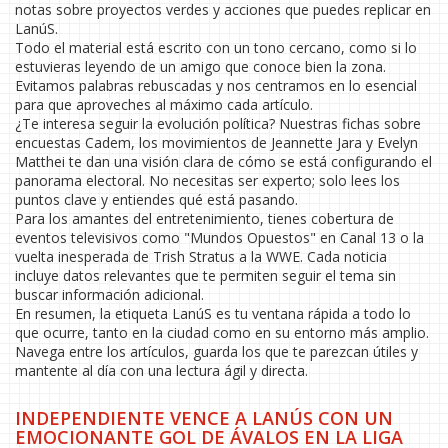
notas sobre proyectos verdes y acciones que puedes replicar en
LanúS.
Todo el material está escrito con un tono cercano, como si lo
estuvieras leyendo de un amigo que conoce bien la zona.
Evitamos palabras rebuscadas y nos centramos en lo esencial
para que aproveches al máximo cada artículo.
¿Te interesa seguir la evolución política? Nuestras fichas sobre
encuestas Cadem, los movimientos de Jeannette Jara y Evelyn
Matthei te dan una visión clara de cómo se está configurando el
panorama electoral. No necesitas ser experto; solo lees los
puntos clave y entiendes qué está pasando.
Para los amantes del entretenimiento, tienes cobertura de
eventos televisivos como "Mundos Opuestos" en Canal 13 o la
vuelta inesperada de Trish Stratus a la WWE. Cada noticia
incluye datos relevantes que te permiten seguir el tema sin
buscar información adicional.
En resumen, la etiqueta LanúS es tu ventana rápida a todo lo
que ocurre, tanto en la ciudad como en su entorno más amplio.
Navega entre los artículos, guarda los que te parezcan útiles y
mantente al día con una lectura ágil y directa.
INDEPENDIENTE VENCE A LANÚS CON UN
EMOCIONANTE GOL DE ÁVALOS EN LA LIGA