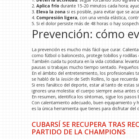
2.
Aplica frío
durante 15‑20 minutos cada hora; ayuda
3.
Eleva la zona
si es posible, para evitar que se ac
4.
Compresión ligera
, con una venda elástica, contro
5. Si el dolor persiste más de 48 horas o hay sospec
Prevención: cómo ev
La prevención es mucho más fácil que curar. Calienta 
como fútbol o baloncesto, protege tobillos y rodillas
También cuida tu postura en la vida cotidiana: levanta
pausas si trabajas mucho tiempo sentado. Pequeños 
En el ámbito del entretenimiento, los profesionales 
se habló de la
lesión
de Seth Rollins, lo que recuerda
Si eres fanático del deporte, estar al tanto de estas
ignores una molestia: el cuerpo siempre avisa antes 
En resumen, identifica los síntomas, sigue los pasos
Con calentamiento adecuado, buen equipamiento y háb
es la única herramienta que tienes para disfrutar del d
CUBARSÍ SE RECUPERA TRAS REC
PARTIDO DE LA CHAMPIONS