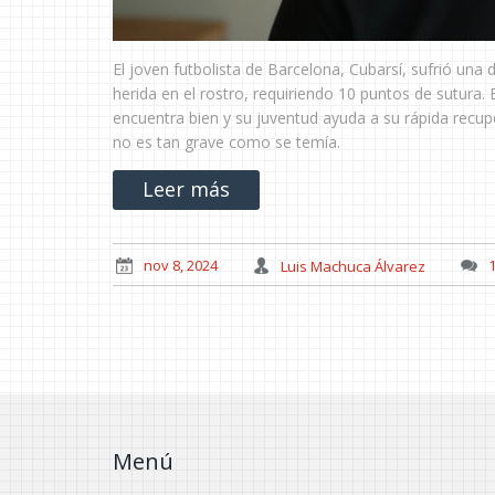
El joven futbolista de Barcelona, Cubarsí, sufrió un
herida en el rostro, requiriendo 10 puntos de sutura. 
encuentra bien y su juventud ayuda a su rápida recupe
no es tan grave como se temía.
Leer más
nov 8, 2024
Luis Machuca Álvarez
Menú