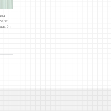
 una
dor se
tuación