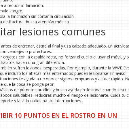
 a reducir inflamación.
umule sangre.
la la hinchazón sin cortar la circulación.
ha de fractura, busca atención médica.
itar lesiones comunes
antes de entrenar, estira al final y usa calzado adecuado. En activida
 con vendajes o protectores.
r objetos con la espalda recta, no forzar el cuello al usar el móvil, y
hábitos hacen una gran diferencia.
también sufren lesiones inesperadas. Por ejemplo, durante la WWE Evo
 que incluso los atletas más entrenados pueden lesionarse sin aviso.
 situaciones te ayuda a reconocer signos tempranos y actuar rápido. N
de que la cosa se ponga peor.
 básicos de primeros auxilios y busca ayuda profesional cuando sea n
itos saludables, reducirás mucho el riesgo de lesionarte. Cuida tu c
eporte y la vida cotidiana sin interrupciones.
IBIR 10 PUNTOS EN EL ROSTRO EN UN