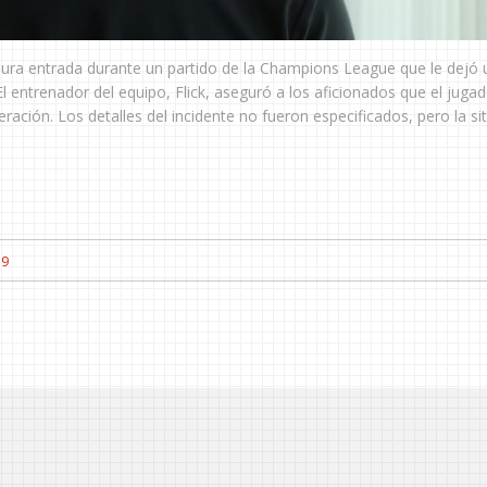
a dura entrada durante un partido de la Champions League que le dejó
El entrenador del equipo, Flick, aseguró a los aficionados que el juga
ración. Los detalles del incidente no fueron especificados, pero la si
19