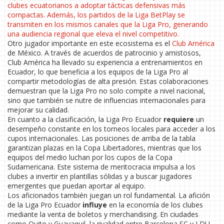
clubes ecuatorianos a adoptar tácticas defensivas más
compactas. Además, los partidos de la Liga BetPlay se
transmiten en los mismos canales que la Liga Pro, generando
una audiencia regional que eleva el nivel competitivo.
Otro jugador importante en este ecosistema es el
Club América
de México. A través de acuerdos de patrocinio y amistosos,
Club América ha llevado su experiencia a entrenamientos en
Ecuador, lo que beneficia a los equipos de la Liga Pro al
compartir metodologías de alta presión. Estas colaboraciones
demuestran que la Liga Pro no solo compite a nivel nacional,
sino que también se nutre de influencias internacionales para
mejorar su calidad.
En cuanto a la clasificación, la Liga Pro Ecuador
requiere
un
desempeño constante en los torneos locales para acceder a los
cupos internacionales. Las posiciones de arriba de la tabla
garantizan plazas en la Copa Libertadores, mientras que los
equipos del medio luchan por los cupos de la Copa
Sudamericana. Este sistema de meritocracia impulsa a los
clubes a invertir en plantillas sólidas y a buscar jugadores
emergentes que puedan aportar al equipo.
Los aficionados también juegan un rol fundamental. La afición
de la Liga Pro Ecuador
influye
en la economía de los clubes
mediante la venta de boletos y merchandising. En ciudades
como Quito y Guayaquil, la rivalidad entre Barcelona SC y LDU