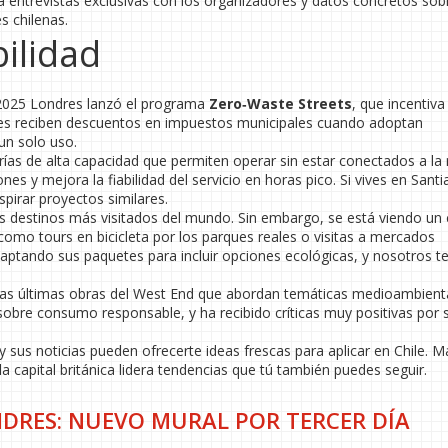
o a entrevistas exclusivas con los organizadores y datos concretos sob
s chilenas.
bilidad
n 2025 Londres lanzó el programa
Zero‑Waste Streets
, que incentiva
ntes reciben descuentos en impuestos municipales cuando adoptan
un solo uso.
ías de alta capacidad que permiten operar sin estar conectados a la 
nes y mejora la fiabilidad del servicio en horas pico. Si vives en Sant
spirar proyectos similares.
os destinos más visitados del mundo. Sin embargo, se está viendo un
como tours en bicicleta por los parques reales o visitas a mercados
daptando sus paquetes para incluir opciones ecológicas, y nosotros t
 las últimas obras del West End que abordan temáticas medioambienta
re consumo responsable, y ha recibido críticas muy positivas por 
sus noticias pueden ofrecerte ideas frescas para aplicar en Chile. 
a capital británica lidera tendencias que tú también puedes seguir.
RES: NUEVO MURAL POR TERCER DÍA