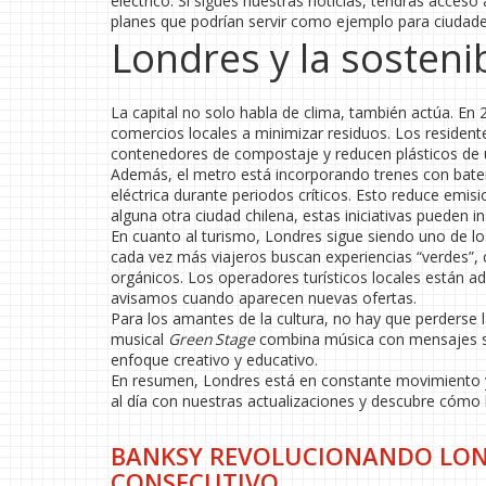
eléctrico. Si sigues nuestras noticias, tendrás acces
planes que podrían servir como ejemplo para ciudade
Londres y la sosteni
La capital no solo habla de clima, también actúa. E
comercios locales a minimizar residuos. Los reside
contenedores de compostaje y reducen plásticos de 
Además, el metro está incorporando trenes con bater
eléctrica durante periodos críticos. Esto reduce emisio
alguna otra ciudad chilena, estas iniciativas pueden in
En cuanto al turismo, Londres sigue siendo uno de l
cada vez más viajeros buscan experiencias “verdes”, 
orgánicos. Los operadores turísticos locales están a
avisamos cuando aparecen nuevas ofertas.
Para los amantes de la cultura, no hay que perderse
musical
Green Stage
combina música con mensajes sob
enfoque creativo y educativo.
En resumen, Londres está en constante movimiento y 
al día con nuestras actualizaciones y descubre cómo l
BANKSY REVOLUCIONANDO LOND
CONSECUTIVO