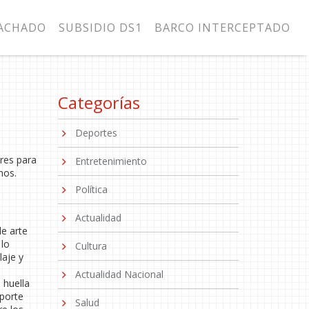
MACHADO
SUBSIDIO DS1
BARCO INTERCEPTADO
Categorías
Deportes
dres para
Entretenimiento
nos.
Política
Actualidad
de arte
 lo
Cultura
laje y
Actualidad Nacional
 huella
sporte
Salud