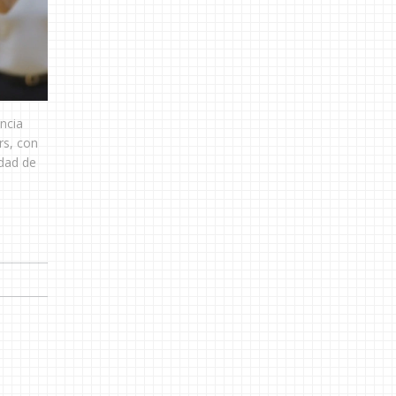
ncia
rs, con
idad de