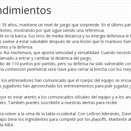
endimientos
s 39 años, mantiene un nivel de juego que sorprende. En el último par
rebotes, mostrando por qué sigue siendo una referencia.
en la banca. Sus tiros de media distancia y su energía defensiva le
vuelve a estar saludable después de una lesión que lo mantuvo fuer
botes y la defensa.
Rui Hachimura, que aporta velocidad y versatilidad. Cuando necesit
lamado a entrar y cambiar la dinámica del juego.
dio de 110 puntos por partido, pero su defensa ha sido vulnerable co
 la contención perimetral será clave para cerrar la brecha con los me
el, los entrenadores han comunicado que el cuerpo del equipo se encu
s jugadores han aprovechado los entrenamientos para pulir jugadas 
ejor es estar atento a los comunicados oficiales del equipo y a los aná
es. También puedes suscribirte a nuestras alertas para recibir
 volver a la cima de la tabla occidental. Con LeBron liderando, Davi
po tiene los ingredientes para competir por los playoffs. Mantente a
 la NBA.