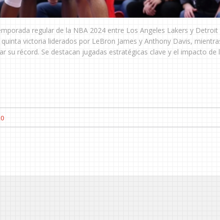
temporada regular de la NBA 2024 entre Los Angeles Lakers y Detroit 
 quinta victoria liderados por LeBron James y Anthony Davis, mientra
 su récord. Se destacan jugadas estratégicas clave y el impacto de 
20