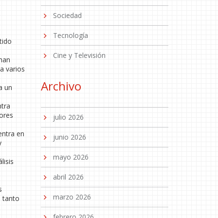
Sociedad
Tecnología
tido
Cine y Televisión
 han
a varios
Archivo
a un
ntra
jores
julio 2026
entra en
junio 2026
y
mayo 2026
lisis
abril 2026
s
marzo 2026
l tanto
febrero 2026