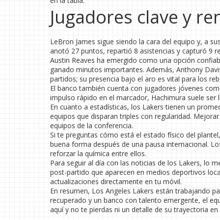
en la tabla.
Jugadores clave y r
LeBron James sigue siendo la cara del equipo y, a su
anotó 27 puntos, repartió 8 asistencias y capturó 9 
Austin Reaves ha emergido como una opción confiable 
ganado minutos importantes. Además, Anthony Davis 
partidos; su presencia bajo el aro es vital para los re
El banco también cuenta con jugadores jóvenes como 
impulso rápido en el marcador, Hachimura suele ser l
En cuanto a estadísticas, los Lakers tienen un prome
equipos que disparan triples con regularidad. Mejorar
equipos de la conferencia.
Si te preguntas cómo está el estado físico del plant
buena forma después de una pausa internacional. Lo
reforzar la química entre ellos.
Para seguir al día con las noticias de los Lakers, lo m
post-partido que aparecen en medios deportivos local
actualizaciones directamente en tu móvil.
En resumen, Los Angeles Lakers están trabajando para
recuperado y un banco con talento emergente, el equi
aquí y no te pierdas ni un detalle de su trayectoria en