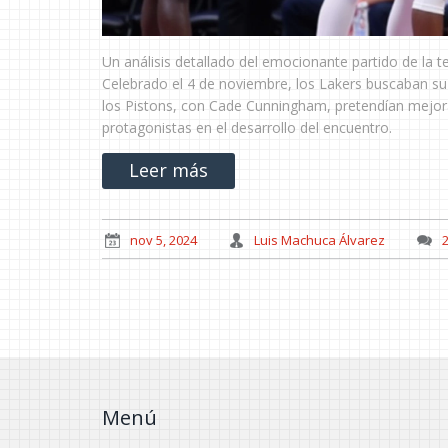
Un análisis detallado del emocionante partido de la 
Celebrado el 4 de noviembre, los Lakers buscaban su
los Pistons, con Cade Cunningham, pretendían mejorar
protagonistas en el desarrollo del encuentro.
Leer más
nov 5, 2024
Luis Machuca Álvarez
Menú