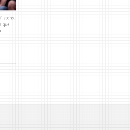
Pistons.
s que
los