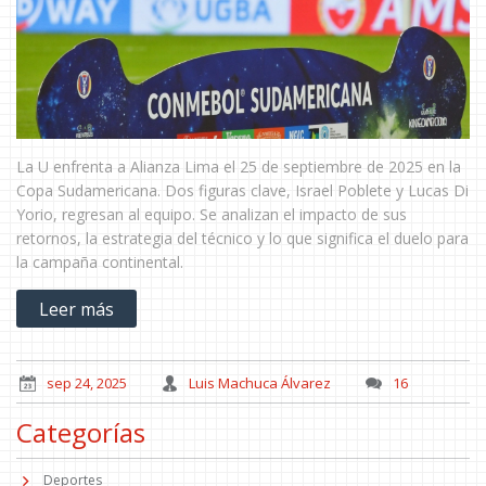
La U enfrenta a Alianza Lima el 25 de septiembre de 2025 en la
Copa Sudamericana. Dos figuras clave, Israel Poblete y Lucas Di
Yorio, regresan al equipo. Se analizan el impacto de sus
retornos, la estrategia del técnico y lo que significa el duelo para
la campaña continental.
Leer más
sep 24, 2025
Luis Machuca Álvarez
16
Categorías
Deportes