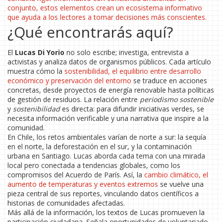
conjunto, estos elementos crean un ecosistema informativo
que ayuda a los lectores a tomar decisiones más conscientes.
¿Qué encontrarás aquí?
El
Lucas Di Yorio
no solo escribe; investiga, entrevista a
activistas y analiza datos de organismos públicos. Cada artículo
muestra cómo la
sostenibilidad
,
el equilibrio entre desarrollo
económico y preservación del entorno
se traduce en acciones
concretas, desde proyectos de energía renovable hasta políticas
de gestión de residuos. La relación entre
periodismo sostenible
y
sostenibilidad
es directa: para difundir iniciativas verdes, se
necesita información verificable y una narrativa que inspire a la
comunidad.
En Chile, los retos ambientales varían de norte a sur: la sequía
en el norte, la deforestación en el sur, y la contaminación
urbana en Santiago. Lucas aborda cada tema con una mirada
local pero conectada a tendencias globales, como los
compromisos del Acuerdo de París. Así, la
cambio climático
,
el
aumento de temperaturas y eventos extremos
se vuelve una
pieza central de sus reportes, vinculando datos científicos a
historias de comunidades afectadas.
Más allá de la información, los textos de Lucas promueven la
participación ciudadana. Señala oportunidades de voluntariado,