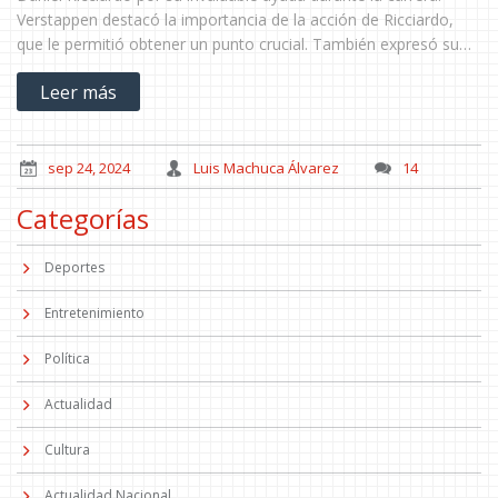
Verstappen destacó la importancia de la acción de Ricciardo,
que le permitió obtener un punto crucial. También expresó su
tristeza ante la posible retirada de Ricciardo y reflexionó sobre
Leer más
la relación de respeto mutuo que mantienen.
sep 24, 2024
Luis Machuca Álvarez
14
Categorías
Deportes
Entretenimiento
Política
Actualidad
Cultura
Actualidad Nacional