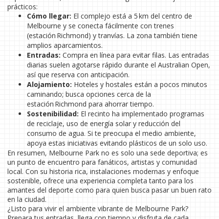
prácticos:
Cómo llegar:
El complejo está a 5 km del centro de
Melbourne y se conecta fácilmente con trenes
(estación Richmond) y tranvías. La zona también tiene
amplios aparcamientos.
Entradas:
Compra en línea para evitar filas. Las entradas
diarias suelen agotarse rápido durante el Australian Open,
así que reserva con anticipación.
Alojamiento:
Hoteles y hostales están a pocos minutos
caminando; busca opciones cerca de la
estación Richmond para ahorrar tiempo.
Sostenibilidad:
El recinto ha implementado programas
de reciclaje, uso de energía solar y reducción del
consumo de agua. Si te preocupa el medio ambiente,
apoya estas iniciativas evitando plásticos de un solo uso.
En resumen, Melbourne Park no es solo una sede deportiva; es
un punto de encuentro para fanáticos, artistas y comunidad
local. Con su historia rica, instalaciones modernas y enfoque
sostenible, ofrece una experiencia completa tanto para los
amantes del deporte como para quien busca pasar un buen rato
en la ciudad.
¿Listo para vivir el ambiente vibrante de Melbourne Park?
Prepara tus entradas, llega con tiempo y disfruta de cada