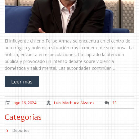
El influyente chileno Felipe Armas se encuentra en el centro de
una trágica y polémica situación tras la muerte de su esposa. La
noticia, envuelta en especulaciones, ha captado la atención
pública y provocado un intenso debate sobre violencia
doméstica y salud mental. Las autoridades continúan
investigando para esclarecer los hechos.
Leer más
ago 16, 2024
Luis Machuca Álvarez
13
Categorías
Deportes