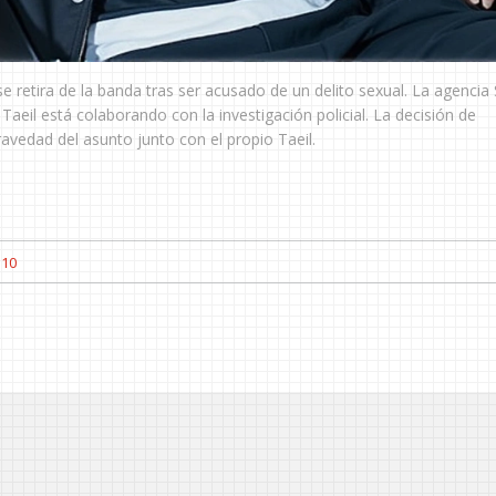
e retira de la banda tras ser acusado de un delito sexual. La agencia
eil está colaborando con la investigación policial. La decisión de
vedad del asunto junto con el propio Taeil.
10