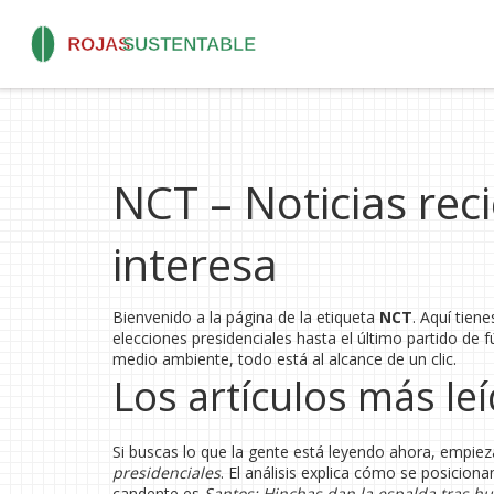
NCT – Noticias reci
interesa
Bienvenido a la página de la etiqueta
NCT
. Aquí tien
elecciones presidenciales hasta el último partido de
medio ambiente, todo está al alcance de un clic.
Los artículos más le
Si buscas lo que la gente está leyendo ahora, empie
presidenciales
. El análisis explica cómo se posiciona
candente es
Santos: Hinchas dan la espalda tras hu