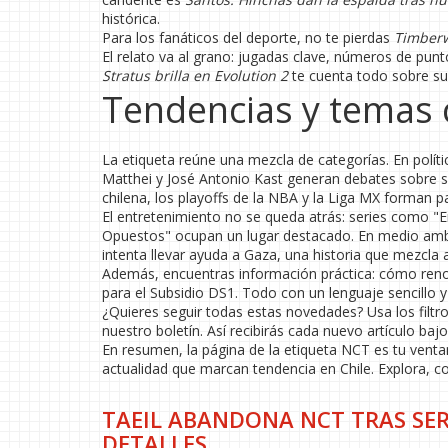
histórica.
Para los fanáticos del deporte, no te pierdas
Timberw
El relato va al grano: jugadas clave, números de punt
Stratus brilla en Evolution 2
te cuenta todo sobre su
Tendencias y temas 
La etiqueta reúne una mezcla de categorías. En polít
Matthei y José Antonio Kast generan debates sobre se
chilena, los playoffs de la NBA y la Liga MX forman par
El entretenimiento no se queda atrás: series como "E
Opuestos" ocupan un lugar destacado. En medio ambi
intenta llevar ayuda a Gaza, una historia que mezcla a
Además, encuentras información práctica: cómo renova
para el Subsidio DS1. Todo con un lenguaje sencillo y
¿Quieres seguir todas estas novedades? Usa los filtro
nuestro boletín. Así recibirás cada nuevo artículo baj
En resumen, la página de la etiqueta NCT es tu ventan
actualidad que marcan tendencia en Chile. Explora, c
TAEIL ABANDONA NCT TRAS SER
DETALLES