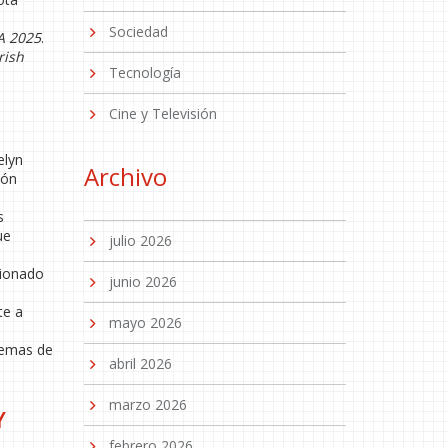
Sociedad
BA 2025
.
rish
Tecnología
Cine y Televisión
elyn
Archivo
ión
s
ue
julio 2026
cionado
junio 2026
te a
mayo 2026
 temas de
abril 2026
marzo 2026
Y
febrero 2026