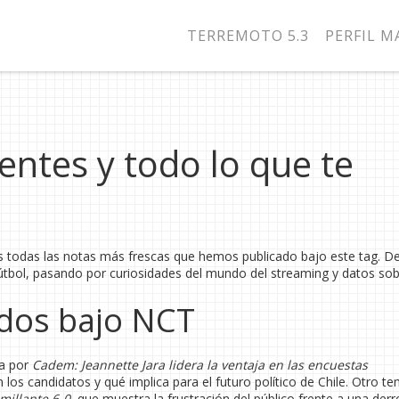
TERREMOTO 5.3
PERFIL 
entes y todo lo que te
es todas las notas más frescas que hemos publicado bajo este tag. D
 fútbol, pasando por curiosidades del mundo del streaming y datos so
ídos bajo NCT
za por
Cadem: Jeannette Jara lidera la ventaja en las encuestas
n los candidatos y qué implica para el futuro político de Chile. Otro t
millante 6-0
, que muestra la frustración del público frente a una derr