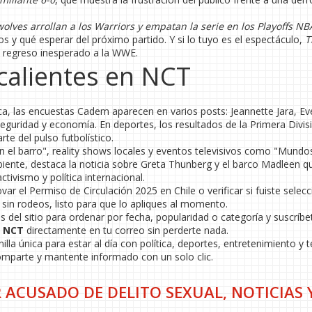
olves arrollan a los Warriors y empatan la serie en los Playoffs N
os y qué esperar del próximo partido. Y si lo tuyo es el espectáculo,
T
 regreso inesperado a la WWE.
calientes en NCT
ica, las encuestas Cadem aparecen en varios posts: Jeannette Jara, Ev
guridad y economía. En deportes, los resultados de la Primera Divis
te del pulso futbolístico.
n el barro", reality shows locales y eventos televisivos como "Mundo
ente, destaca la noticia sobre Greta Thunberg y el barco Madleen q
ctivismo y política internacional.
r el Permiso de Circulación 2025 en Chile o verificar si fuiste selec
 sin rodeos, listo para que lo apliques al momento.
s del sitio para ordenar por fecha, popularidad o categoría y suscríbe
o
NCT
directamente en tu correo sin perderte nada.
illa única para estar al día con política, deportes, entretenimiento y
omparte y mantente informado con un solo clic.
 ACUSADO DE DELITO SEXUAL, NOTICIAS 