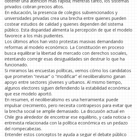
obtener una atención más rápida; mientras tanto, los sistemas
privados cobran precios altos.
En educación, la presencia de colegios subvencionados y
universidades privadas crea una brecha entre quienes pueden
costear estudios de calidad y quienes dependen del sistema
público. Esta disparidad alimenta la percepción de que el modelo
favorece a los más pudientes.
Los últimos años han visto protestas masivas demandando
reformas al modelo económico. La Constitución en proceso
busca equilibrar la libertad de mercado con derechos sociales,
intentando corregir esas desigualdades sin destruir lo que ha
funcionado.
Si miramos las encuestas políticas, vemos cómo los candidatos
que prometen “revisar” o “modificar” el neoliberalismo ganan
apoyo entre sectores jóvenes y urbanos. Al mismo tiempo,
algunos electores siguen defendiendo la estabilidad económica
que ese modelo aportó.
En resumen, el neoliberalismo es una herramienta: puede
impulsar crecimiento, pero necesita contrapesos para evitar que
la brecha social se amplíe demasiado. La discusión actual en
Chile gira alrededor de encontrar ese equilibrio, y cada noticia o
entrevista relacionada con la política económica es un pedazo
del rompecabezas.
Entender estos conceptos te ayuda a seguir el debate público