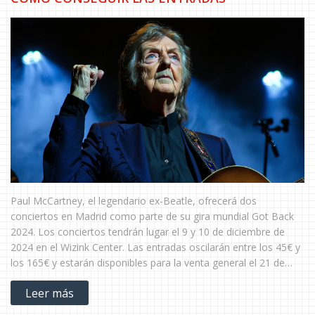
Paul McCartney, el legendario ex-Beatle, ofrecerá dos
conciertos en Madrid como parte de su gira mundial Got Back
2024. Los conciertos tendrán lugar el 9 y 10 de diciembre de
2024 en el Wizink Center. Las entradas oscilarán entre los 45€ y
los 165€ y estarán disponibles para la venta general el 21 de
junio de 2024. Los clientes de Santander podrán acceder a una
Leer más
preventa exclusiva desde el 19 de junio.