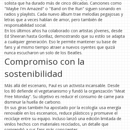
solista que ha durado más de cinco décadas. Canciones como
"Maybe I'm Amazed" o "Band on the Run" siguen sonando en
radios y playlists. Cada nuevo álbum trae melodías pegajosas y
letras que a veces hablan de amor, pero también de
responsabilidad social.
En los últimos años ha colaborado con artistas jóvenes, desde
Ed Sheeran hasta Gorillaz, demostrando que su estilo se adapta
a cualquier generación. Eso le permite mantener su base de
fans y al mismo tiempo atraer a nuevos oyentes que quizá
nunca escucharon un solo de los Beatles.
Compromiso con la
sostenibilidad
Más allá del escenario, Paul es un activista incansable. Desde
los 80 defiende el vegetarianismo y fundó la organización “Meat
Free Monday”. Su objetivo es reducir el consumo de carne para
disminuir la huella de carbono.
En sus giras también ha apostado por la ecología: usa energía
renovable en los escenarios, reduce plásticos y promueve el
reciclaje entre su equipo. Incluso lanzó una edición limitada de
vinilos hechos con materiales reciclados, un detalle que
sorprendió a sus fans más conscientes.