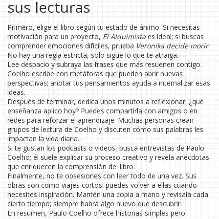
sus lecturas
Primero, elige el libro según tu estado de ánimo. Si necesitas
motivación para un proyecto,
El Alquimista
es ideal; si buscas
comprender emociones difíciles, prueba
Veronika decide morir
.
No hay una regla estricta, solo sigue lo que te atraiga.
Lee despacio y subraya las frases que más resuenen contigo.
Coelho escribe con metáforas que pueden abrir nuevas
perspectivas; anotar tus pensamientos ayuda a internalizar esas
ideas.
Después de terminar, dedica unos minutos a reflexionar: ¿qué
enseñanza aplico hoy? Puedes compartirla con amigos o en
redes para reforzar el aprendizaje. Muchas personas crean
grupos de lectura de Coelho y discuten cómo sus palabras les
impactan la vida diaria.
Si te gustan los podcasts o videos, busca entrevistas de Paulo
Coelho; él suele explicar su proceso creativo y revela anécdotas
que enriquecen la comprensión del libro.
Finalmente, no te obsesiones con leer todo de una vez. Sus
obras son como viajes cortos: puedes volver a ellas cuando
necesites inspiración. Mantén una copia a mano y revísala cada
cierto tiempo; siempre habrá algo nuevo que descubrir.
En resumen, Paulo Coelho ofrece historias simples pero