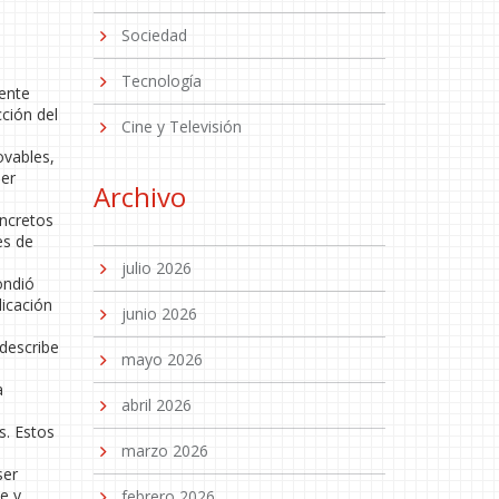
Sociedad
Tecnología
iente
ción del
Cine y Televisión
ovables,
ier
Archivo
oncretos
es de
julio 2026
ondió
licación
junio 2026
describe
mayo 2026
a
abril 2026
s. Estos
marzo 2026
ser
e y
febrero 2026