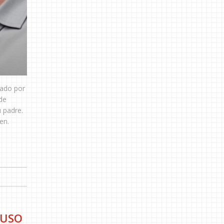
nado por
de
 padre.
en.
BUSO