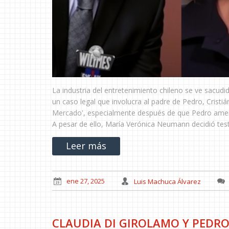
La industria del entretenimiento chileno se ve sacu
un caso legal que involucra al padre de Pedro, Cris
Mercado', especialmente después de que Pedro amenaz
A pesar de ello, María Verónica Neumann decidió testi
Leer más
ene 27, 2025
Luis Machuca Álvarez
CLAUDIA DI GIROLAMO Y PEDR