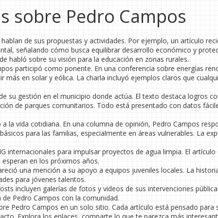
nes sobre Pedro Campos
 hablan de sus propuestas y actividades. Por ejemplo, un artículo rec
iental, señalando cómo busca equilibrar desarrollo económico y protec
de habló sobre su visión para la educación en zonas rurales.
os participó como ponente. En una conferencia sobre energías ren
tir más en solar y eólica. La charla incluyó ejemplos claros que cualqu
is de su gestión en el municipio donde actúa. El texto destaca logros c
ación de parques comunitarios. Todo está presentado con datos fácil
 a la vida cotidiana. En una columna de opinión, Pedro Campos resp
 básicos para las familias, especialmente en áreas vulnerables. La exp
internacionales para impulsar proyectos de agua limpia. El artículo 
e esperan en los próximos años.
eció una mención a su apoyo a equipos juveniles locales. La histori
des para jóvenes talentos.
osts incluyen galerías de fotos y videos de sus intervenciones pública
ón de Pedro Campos con la comunidad.
bre Pedro Campos en un solo sitio. Cada artículo está pensado para 
pacto. Explora los enlaces, comparte lo que te parezca más interesant