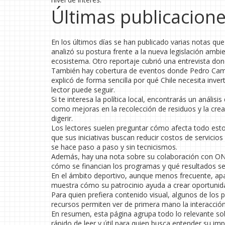
Últimas publicacio
En los últimos días se han publicado varias notas que
analizó su postura frente a la nueva legislación amb
ecosistema. Otro reportaje cubrió una entrevista don
También hay cobertura de eventos donde Pedro Camp
explicó de forma sencilla por qué Chile necesita inver
lector puede seguir.
Si te interesa la política local, encontrarás un anális
como mejoras en la recolección de residuos y la cre
digerir.
Los lectores suelen preguntar cómo afecta todo esto
que sus iniciativas buscan reducir costos de servicios
se hace paso a paso y sin tecnicismos.
Además, hay una nota sobre su colaboración con ONG 
cómo se financian los programas y qué resultados s
En el ámbito deportivo, aunque menos frecuente, apar
muestra cómo su patrocinio ayuda a crear oportunida
Para quien prefiera contenido visual, algunos de los p
recursos permiten ver de primera mano la interacci
En resumen, esta página agrupa todo lo relevante so
rápido de leer y útil para quien busca entender su im