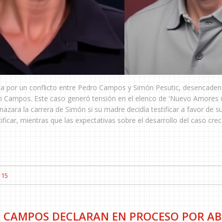
dida por un conflicto entre Pedro Campos y Simón Pesutic, desencade
tián Campos. Este caso generó tensión en el elenco de 'Nuevo Amores 
ara la carrera de Simón si su madre decidía testificar a favor de su
ficar, mientras que las expectativas sobre el desarrollo del caso crec
15
O CAMPOS DECLARAN EN PROCESO POR A