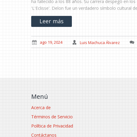
ha fallecido a los 88 años. Su carrera despegó en los
'L'Eclisse'. Delon fue un verdadero símbolo cultural 
Leer más
ago 19, 2024
Luis Machuca Álvarez
Menú
Acerca de
Términos de Servicio
Política de Privacidad
Contáctanos