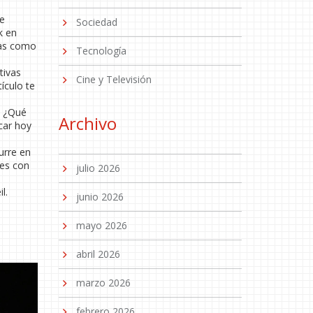
re
Sociedad
k en
las como
Tecnología
tivas
Cine y Televisión
ículo te
? ¿Qué
Archivo
car hoy
urre en
tes con
julio 2026
l.
junio 2026
mayo 2026
abril 2026
marzo 2026
febrero 2026