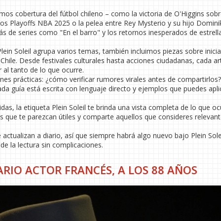
nemos cobertura del fútbol chileno – como la victoria de O'Higgins sob
os Playoffs NBA 2025 o la pelea entre Rey Mysterio y su hijo Domini
s de series como "En el barro" y los retornos inesperados de estrel
ein Soleil agrupa varios temas, también incluimos piezas sobre inicia
hile. Desde festivales culturales hasta acciones ciudadanas, cada art
al tanto de lo que ocurre.
nes prácticas: ¿cómo verificar rumores virales antes de compartirlos
ada guía está escrita con lenguaje directo y ejemplos que puedes apli
as, la etiqueta Plein Soleil te brinda una vista completa de lo que oc
los que te parezcan útiles y comparte aquellos que consideres relevan
actualizan a diario, así que siempre habrá algo nuevo bajo Plein Solei
e la lectura sin complicaciones.
ARIO ACTOR FRANCÉS, A LOS 88 AÑOS