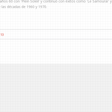
 años 60 con 'Plein Soleil' y continuó con éxitos como 'Le Samouraï' y
de las décadas de 1960 y 1970.
13