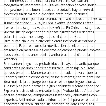
Los números de una encuesta no son certezas; son una
fotografía del momento. Un 31% de intención de voto indica
que Jara tiene una buena base, pero todavía hay un 69% de
electores sin decidirse o divididos entre otras opciones.
Para entender mejor el panorama, mira la distribución del resto:
si Kast mantiene su 23%, y Tohá avanza, podríamos estar
frente a una segunda vuelta muy reñida. En Chile, las segundas
vueltas suelen depender de alianzas estratégicas y debates
sobre temas como la seguridad o el costo de vida.
Otro punto clave es la diferencia entre intención declarada y
voto real. Factores como la movilización del electorado, la
presencia en medios y los eventos de campaña pueden mover
esos porcentajes unos puntos arriba o abajo el día de la
votación.
En resumen, seguir las probabilidades te ayuda a anticipar qué
candidatos podrían necesitar reforzar su mensaje o buscar
apoyos externos. Mantente al tanto de cada nueva encuesta
Cadem y observa cómo cambian los números; eso te dará una
idea más clara del juego político antes de que llegue la urna.
¿Te interesa profundizar en algún candidato o tema específico?
Explora nuestras otras entradas bajo "Probabilidades" para ver
análisis detallados, comparativas históricas y entrevistas con
expertos. Así tendrás toda la información útil para entender el
panorama electoral chileno sin perderte en datos confusos.