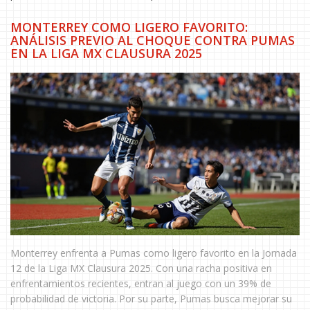
MONTERREY COMO LIGERO FAVORITO:
ANÁLISIS PREVIO AL CHOQUE CONTRA PUMAS
EN LA LIGA MX CLAUSURA 2025
Monterrey enfrenta a Pumas como ligero favorito en la Jornada
12 de la Liga MX Clausura 2025. Con una racha positiva en
enfrentamientos recientes, entran al juego con un 39% de
probabilidad de victoria. Por su parte, Pumas busca mejorar su