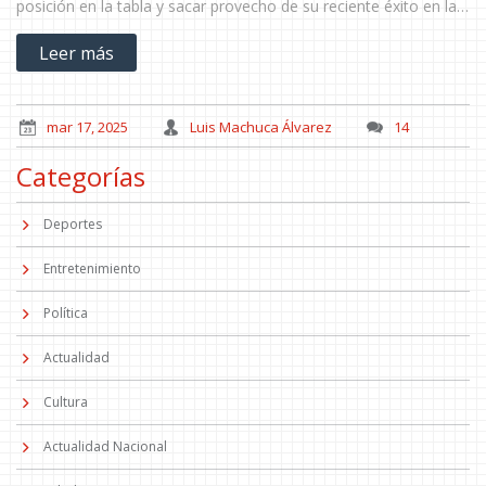
posición en la tabla y sacar provecho de su reciente éxito en la
Concacaf Champions League. Las apuestas sugieren un
Leer más
encuentro táctico con menos de 2.5 goles.
mar 17, 2025
Luis Machuca Álvarez
14
Categorías
Deportes
Entretenimiento
Política
Actualidad
Cultura
Actualidad Nacional