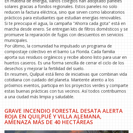
En materia de energía, varios colegios han adoptado paneles
solares gracias a fondos regionales. Estos paneles no solo
reducen la factura eléctrica, sino que sirven como laboratorios
prácticos para estudiantes que estudian energías renovables.
Si te preocupa el agua, la campaña "Ahorra cada gota" está en
marcha desde enero. Se entregan kits de filtros domésticos y se
promueve la reparación de fugas con descuentos en servicios
municipales.
Por último, la comunidad ha impulsado un programa de
compostaje colectivo en el barrio La Florida. Cada familia
aporta sus residuos orgánicos y recibe abono listo para usar en
huertos caseros. Es una forma sencilla de cerrar el ciclo de los
desechos y mejorar la fertilidad del suelo.
En resumen, Quilpué está lleno de iniciativas que combinan vida
cotidiana con cuidado del planeta. Mantente atento a los
próximos eventos, participa en los proyectos verdes y comparte
estas buenas prácticas con tus vecinos. Así todos contribuimos
a una ciudad más limpia y saludable.
GRAVE INCENDIO FORESTAL DESATA ALERTA
ROJA EN QUILPUÉ Y VILLA ALEMANA,
AMENAZA MÁS DE 40 HECTÁREAS