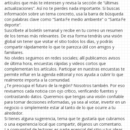
artículos que más te interesen y revisa la sección de “últimas
actualizaciones”. Así no te pierdes nada importante. Si buscas
información sobre un tema concreto, usa la barra de búsqueda
con palabras clave como “Santa Fe medio ambiente” o “Santa Fe
deporte”.
Suscríbete al boletín semanal y recibe en tu correo un resumen
de los temas más relevantes. De esa forma tendrás una visión
global sin tener que visitar el sitio todos los días, y podrás
compartir rápidamente lo que te parezca útil con amigos y
familiares.
No olvides seguirnos en redes sociales; allí publicamos avisos
de última hora, encuestas rápidas y videos cortos que
complementan los artículos. Participar en nuestras encuestas te
permite influir en la agenda editorial y nos ayuda a cubrir lo que
realmente importa a la comunidad.
¿Te preocupa el futuro de la región? Nosotros también. Por eso
revisamos cada noticia con ojo crítico, verificando fuentes y
contrastando datos. Queremos que tengas una visión confiable
para tomar decisiones informadas, ya sea al votar, invertir en un
negocio o simplemente estar al tanto de lo que ocurre a tu
alrededor.
Si tienes alguna sugerencia, tema que te gustaría que cubramos
o una experiencia local que compartir, déjanos un comentario.
La comunidad de lectores es parte esencial del sitio y tus ideas