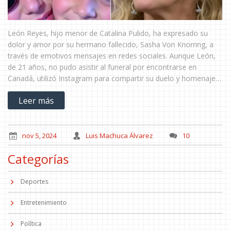
León Reyes, hijo menor de Catalina Pulido, ha expresado su
dolor y amor por su hermano fallecido, Sasha Von Knorring, a
través de emotivos mensajes en redes sociales. Aunque León,
de 21 años, no pudo asistir al funeral por encontrarse en
Canadá, utilizó Instagram para compartir su duelo y homenaje a
Sasha, quien murió a los 28 años tras varios días hospitalizado.
Leer más
Catalina Pulido también rindió tributo a su hijo con una emotiva
despedida.
nov 5, 2024
Luis Machuca Álvarez
10
Categorías
Deportes
Entretenimiento
Política