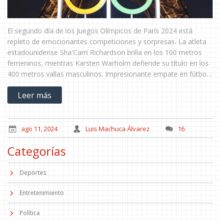
El segundo día de los Juegos Olímpicos de París 2024 está
repleto de emocionantes competiciones y sorpresas. La atleta
estadounidense Sha'Carri Richardson brilla en los 100 metros
femeninos, mientras Karsten Warholm defiende su título en los
400 metros vallas masculinos. Impresionante empate en fútbol
femenino entre Japón y Gran Bretaña. Jessica Gadirova gana el
Leer más
oro en la final de gimnasia y la importancia de la salud mental
resalta en los testimonios de los atletas.
ago 11, 2024
Luis Machuca Álvarez
16
Categorías
Deportes
Entretenimiento
Política