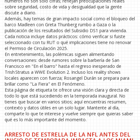
números no son sólo cifras; reflejan preocupaciones reales
sobre seguridad, costo de vida y desigualdad que la gente
discute a diario.
Además, hay temas de gran impacto social como el bloqueo del
barco Madleen con Greta Thunberg rumbo a Gaza o la
publicación de los resultados del Subsidio DS1 para vivienda.
Cada noticia incluye datos prácticos: cómo verificar si fuiste
seleccionado con tu RUT o qué implicaciones tiene no renovar
el Permiso de Circulación 2025.
En entretenimiento, las polémicas siguen alimentando
conversaciones: desde rumores sobre la barbería de San
Francisco en "En el barro" hasta el regreso inesperado de
Trish Stratus a WWE Evolution 2. Incluso los reality shows
locales aparecen con fuerza; Rosangel Durán se prepara para
brillar como "La Fiera" en El Fenómeno.
Esta página de etiqueta te ofrece una visión clara y directa de
todo lo que está sucediendo en la temporada inaugural. No
tienes que buscar en varios sitios; aquí encuentras resumen,
contexto y datos útiles en un solo lugar. Mantente al día,
comparte lo que te interese y vuelve siempre que quieras saber
qué es lo más importante del momento.
ARRESTO DE ESTRELLA DE LA NFL ANTES DEL