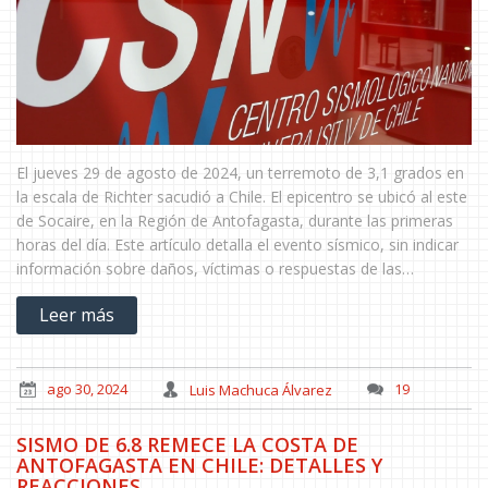
El jueves 29 de agosto de 2024, un terremoto de 3,1 grados en
la escala de Richter sacudió a Chile. El epicentro se ubicó al este
de Socaire, en la Región de Antofagasta, durante las primeras
horas del día. Este artículo detalla el evento sísmico, sin indicar
información sobre daños, víctimas o respuestas de las
autoridades.
Leer más
ago 30, 2024
Luis Machuca Álvarez
19
SISMO DE 6.8 REMECE LA COSTA DE
ANTOFAGASTA EN CHILE: DETALLES Y
REACCIONES