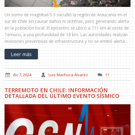
Un sismo de magnitud 5.3 sacudió la región de Araucanía en el
sur de Chile sin causar daños ni víctimas, pero generando alerta
en la población local. El epicentro se ubicó a 111 km al oeste de
Temuco, a una profundidad de 18 km. Las autoridades realizan
revisiones preventivas de infraestructura y no se emitió alerta
de tsunami.
Leer más
dic 7, 2024
Luis Machuca Álvarez
11
TERREMOTO EN CHILE: INFORMACIÓN
DETALLADA DEL ÚLTIMO EVENTO SÍSMICO