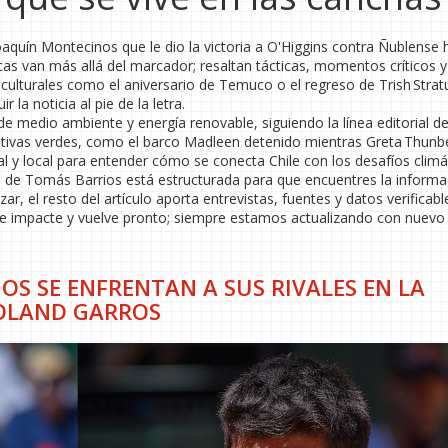
aquín Montecinos que le dio la victoria a O'Higgins contra Ñublense 
as van más allá del marcador; resaltan tácticas, momentos críticos y
culturales como el aniversario de Temuco o el regreso de Trish Strat
la noticia al pie de la letra.
e medio ambiente y energía renovable, siguiendo la línea editorial d
ciativas verdes, como el barco Madleen detenido mientras Greta Thunb
l y local para entender cómo se conecta Chile con los desafíos climá
da de Tomás Barrios está estructurada para que encuentres la informa
ar, el resto del artículo aporta entrevistas, fuentes y datos verificabl
te impacte y vuelve pronto; siempre estamos actualizando con nuevo
OS SE ENFRENTAN A SUS RIVALES EN LA
ROLAND GARROS