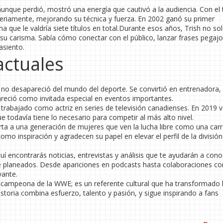
aunque perdió, mostró una energía que cautivó a la audiencia. Con el
eriamente, mejorando su técnica y fuerza. En 2002 ganó su primer
ue le valdría siete títulos en total.Durante esos años, Trish no so
 su carisma. Sabía cómo conectar con el público, lanzar frases pegaj
asiento.
actuales
sh no desapareció del mundo del deporte. Se convirtió en entrenadora,
eció como invitada especial en eventos importantes.
trabajado como actriz en series de televisión canadienses. En 2019 vo
 todavía tiene lo necesario para competir al más alto nivel.
erta a una generación de mujeres que ven la lucha libre como una car
como inspiración y agradecen su papel en elevar el perfil de la división
uí encontrarás noticias, entrevistas y análisis que te ayudarán a con
ene planeados. Desde apariciones en podcasts hasta colaboraciones co
vante.
campeona de la WWE; es un referente cultural que ha transformado 
historia combina esfuerzo, talento y pasión, y sigue inspirando a fans