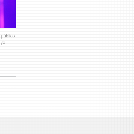
 público
uyó