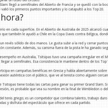
lam: llegó a semifinales del Abierto de Francia y se quedó con la bo
e valió los primeros puntos importantes y lo catapultó a los Top 20.
ahora?
rio en cada superficie. En el Abierto de Australia de 2025 alcanzó cu
go que también le ayudó a Chile en la Copa Davis contra Bélgica, dond
n revés sólido de dos manos. Le gusta subir a la red y cerrar puntos
ción constante. Además, su carisma fuera de la pista le ha ganado se
desempeño en Australia, Tsitsipas tuvo una campaña irregular en el M
 llegar a semifinales. Esa consistencia le mantiene dentro de los Top 
ticipa en campañas benéficas en Grecia y habla abiertamente sobre 
exión auténtica con el público, que ve al tenista como alguien cerca
e Tsitsipas tiene todas las cartas para ganar su primer Grand Slam. Si
presión, es probable que vea su nombre en la final de Wimbledon o de
del tenis griego; es un competidor que combina talento, trabajo duro
das y disfruta del espectáculo que ofrece en cada partido.