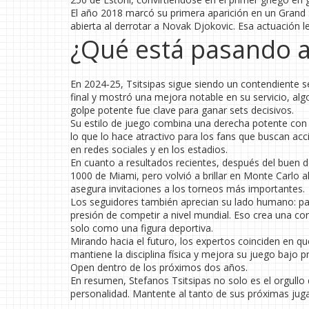
El año 2018 marcó su primera aparición en un Grand S
abierta al derrotar a Novak Djokovic. Esa actuación l
¿Qué está pasando 
En 2024‑25, Tsitsipas sigue siendo un contendiente se
final y mostró una mejora notable en su servicio, al
golpe potente fue clave para ganar sets decisivos.
Su estilo de juego combina una derecha potente con u
lo que lo hace atractivo para los fans que buscan ac
en redes sociales y en los estadios.
En cuanto a resultados recientes, después del buen 
1000 de Miami, pero volvió a brillar en Monte Carlo al
asegura invitaciones a los torneos más importantes.
Los seguidores también aprecian su lado humano: par
presión de competir a nivel mundial. Eso crea una con
solo como una figura deportiva.
Mirando hacia el futuro, los expertos coinciden en qu
mantiene la disciplina física y mejora su juego bajo 
Open dentro de los próximos dos años.
En resumen, Stefanos Tsitsipas no solo es el orgullo 
personalidad. Mantente al tanto de sus próximas juga