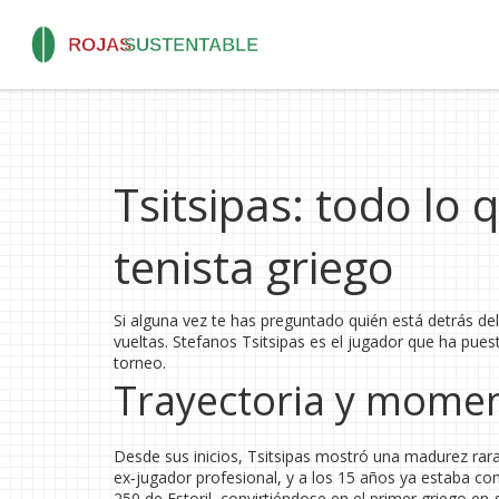
Tsitsipas: todo lo 
tenista griego
Si alguna vez te has preguntado quién está detrás del
vueltas. Stefanos Tsitsipas es el jugador que ha pue
torneo.
Trayectoria y momen
Desde sus inicios, Tsitsipas mostró una madurez rar
ex‑jugador profesional, y a los 15 años ya estaba co
250 de Estoril, convirtiéndose en el primer griego en ga