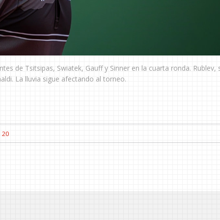
tes de Tsitsipas, Swiatek, Gauff y Sinner en la cuarta ronda. Rublev, 
di. La lluvia sigue afectando al torneo.
20