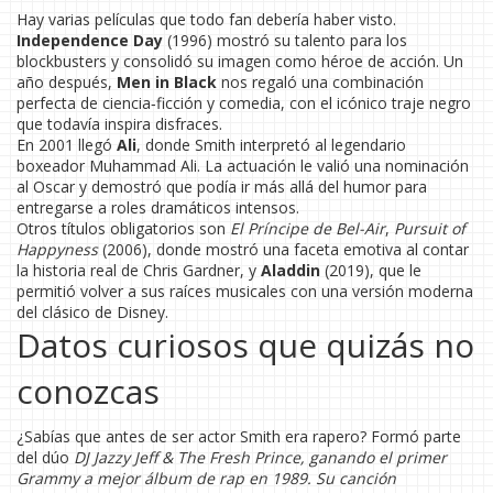
Hay varias películas que todo fan debería haber visto.
Independence Day
(1996) mostró su talento para los
blockbusters y consolidó su imagen como héroe de acción. Un
año después,
Men in Black
nos regaló una combinación
perfecta de ciencia‑ficción y comedia, con el icónico traje negro
que todavía inspira disfraces.
En 2001 llegó
Ali
, donde Smith interpretó al legendario
boxeador Muhammad Ali. La actuación le valió una nominación
al Oscar y demostró que podía ir más allá del humor para
entregarse a roles dramáticos intensos.
Otros títulos obligatorios son
El Príncipe de Bel-Air
,
Pursuit of
Happyness
(2006), donde mostró una faceta emotiva al contar
la historia real de Chris Gardner, y
Aladdin
(2019), que le
permitió volver a sus raíces musicales con una versión moderna
del clásico de Disney.
Datos curiosos que quizás no
conozcas
¿Sabías que antes de ser actor Smith era rapero? Formó parte
del dúo
DJ Jazzy Jeff & The Fresh Prince, ganando el primer
Grammy a mejor álbum de rap en 1989. Su canción