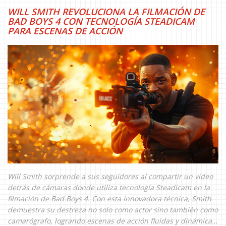
WILL SMITH REVOLUCIONA LA FILMACIÓN DE
BAD BOYS 4 CON TECNOLOGÍA STEADICAM
PARA ESCENAS DE ACCIÓN
Will Smith sorprende a sus seguidores al compartir un video
detrás de cámaras donde utiliza tecnología Steadicam en la
filmación de Bad Boys 4. Con esta innovadora técnica, Smith
demuestra su destreza no solo como actor sino también como
camarógrafo, logrando escenas de acción fluidas y dinámicas