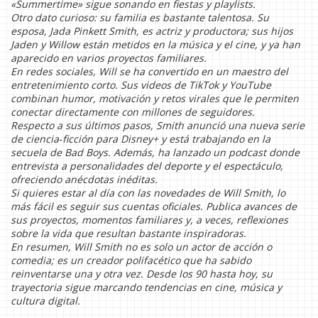
«Summertime» sigue sonando en fiestas y playlists.
Otro dato curioso: su familia es bastante talentosa. Su
esposa, Jada Pinkett Smith, es actriz y productora; sus hijos
Jaden y Willow están metidos en la música y el cine, y ya han
aparecido en varios proyectos familiares.
En redes sociales, Will se ha convertido en un maestro del
entretenimiento corto. Sus videos de TikTok y YouTube
combinan humor, motivación y retos virales que le permiten
conectar directamente con millones de seguidores.
Respecto a sus últimos pasos, Smith anunció una nueva serie
de ciencia‑ficción para Disney+ y está trabajando en la
secuela de
Bad Boys
. Además, ha lanzado un podcast donde
entrevista a personalidades del deporte y el espectáculo,
ofreciendo anécdotas inéditas.
Si quieres estar al día con las novedades de Will Smith, lo
más fácil es seguir sus cuentas oficiales. Publica avances de
sus proyectos, momentos familiares y, a veces, reflexiones
sobre la vida que resultan bastante inspiradoras.
En resumen, Will Smith no es solo un actor de acción o
comedia; es un creador polifacético que ha sabido
reinventarse una y otra vez. Desde los 90 hasta hoy, su
trayectoria sigue marcando tendencias en cine, música y
cultura digital.