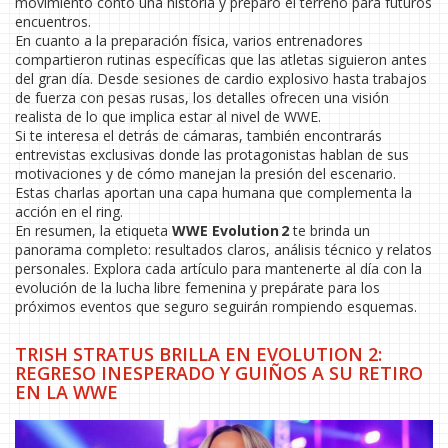
movimiento contó una historia y preparó el terreno para futuros
encuentros.
En cuanto a la preparación física, varios entrenadores
compartieron rutinas específicas que las atletas siguieron antes
del gran día. Desde sesiones de cardio explosivo hasta trabajos
de fuerza con pesas rusas, los detalles ofrecen una visión
realista de lo que implica estar al nivel de WWE.
Si te interesa el detrás de cámaras, también encontrarás
entrevistas exclusivas donde las protagonistas hablan de sus
motivaciones y de cómo manejan la presión del escenario.
Estas charlas aportan una capa humana que complementa la
acción en el ring.
En resumen, la etiqueta
WWE Evolution 2
te brinda un
panorama completo: resultados claros, análisis técnico y relatos
personales. Explora cada artículo para mantenerte al día con la
evolución de la lucha libre femenina y prepárate para los
próximos eventos que seguro seguirán rompiendo esquemas.
TRISH STRATUS BRILLA EN EVOLUTION 2:
REGRESO INESPERADO Y GUIÑOS A SU RETIRO
EN LA WWE