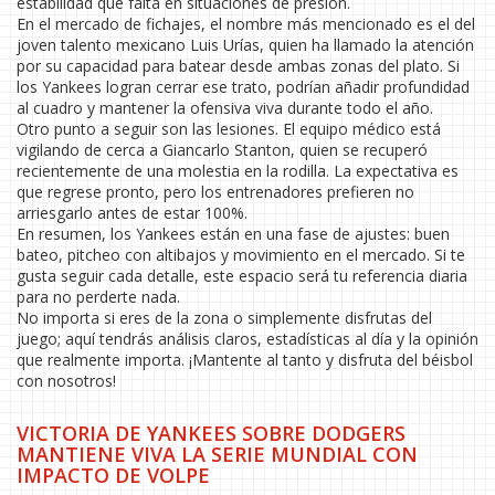
estabilidad que falta en situaciones de presión.
En el mercado de fichajes, el nombre más mencionado es el del
joven talento mexicano Luis Urías, quien ha llamado la atención
por su capacidad para batear desde ambas zonas del plato. Si
los Yankees logran cerrar ese trato, podrían añadir profundidad
al cuadro y mantener la ofensiva viva durante todo el año.
Otro punto a seguir son las lesiones. El equipo médico está
vigilando de cerca a Giancarlo Stanton, quien se recuperó
recientemente de una molestia en la rodilla. La expectativa es
que regrese pronto, pero los entrenadores prefieren no
arriesgarlo antes de estar 100%.
En resumen, los Yankees están en una fase de ajustes: buen
bateo, pitcheo con altibajos y movimiento en el mercado. Si te
gusta seguir cada detalle, este espacio será tu referencia diaria
para no perderte nada.
No importa si eres de la zona o simplemente disfrutas del
juego; aquí tendrás análisis claros, estadísticas al día y la opinión
que realmente importa. ¡Mantente al tanto y disfruta del béisbol
con nosotros!
VICTORIA DE YANKEES SOBRE DODGERS
MANTIENE VIVA LA SERIE MUNDIAL CON
IMPACTO DE VOLPE