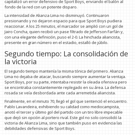
capitalizó un error defensivo de Sport Boys, enviando el balón al
fondo de la red con un potente disparo.
La intensidad de Alianza Lima no disminuyó. Continuaron
presionando y no dejaron espacio para que Sport Boys pudiera
reaccionar. A los 25 minutos, el marcador se amplió con un gol de
Jairo Concha, quien recibió un pase filtrado de Jefferson Farfán y,
con una elegante definición, puso el 2-0. La hinchada aliancista,
presente en gran número en el estadio, estalló de júbilo.
Segundo tiempo: La consolidación de
la victoria
El segundo tiempo mantenía la misma tónica del primero. Alianza
Lima no dejaba de atacar, buscando siempre aumentar la ventaja.
Sport Boys, por su parte, intentaba resistir la oleada ofensiva pero
se encontraba constantemente replegado en su área. La defensa
rosada se veía desbordada ante cada arremetida aliancista.
Finalmente, en el minuto 70, llegó el gol que sentenció el encuentro.
Pablo Lavandeira, exhibiendo su calidad como mediocampista,
anotó el tercer y último gol del partido con un tiro libre impecable
que dejó sin opción al portero rival. Este gol no solo consolidó la
victoria de Alianza Lima, sino que también puso en evidencia las
debilidades defensivas de Sport Boys.