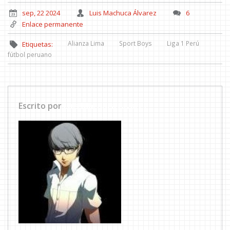
sep, 22 2024
Luis Machuca Álvarez
6
Enlace permanente
Alianza Lima
Sport Boys
Liga 1 Perú
Etiquetas:
fútbol peruano
Escrito por
Luis Machuca Álvarez