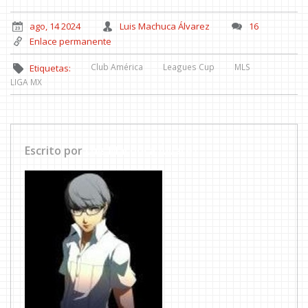
ago, 14 2024
Luis Machuca Álvarez
16
Enlace permanente
Club América
Leagues Cup
MLS
Etiquetas:
LIGA MX
Escrito por
Luis Machuca Álvarez