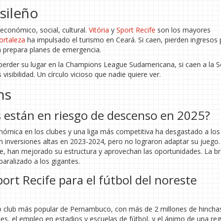
asileño
económico, social, cultural.
Vitória
y
Sport Recife
son los mayores
ortaleza
ha impulsado el turismo en Ceará. Si caen, pierden ingresos 
a prepara planes de emergencia.
perder su lugar en la Champions League Sudamericana, si caen a la Se
sibilidad. Un círculo vicioso que nadie quiere ver.
ns
 están en riesgo de descenso en 2025?
onómica en los clubes y una liga más competitiva ha desgastado a los
on inversiones altas en 2023-2024, pero no lograron adaptar su juego.
, han mejorado su estructura y aprovechan las oportunidades. La b
paralizado a los gigantes.
ort Recife para el fútbol del noreste
do club más popular de Pernambuco, con más de 2 millones de hincha
es, el empleo en estadios y escuelas de fútbol, y el ánimo de una re