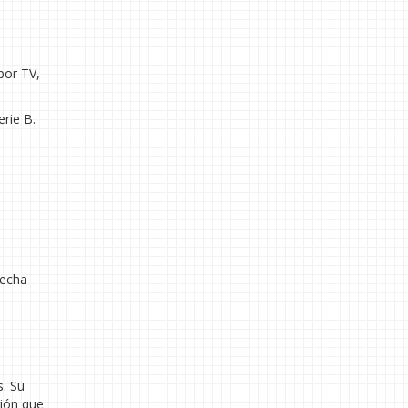
por TV,
rie B.
recha
s. Su
gión que