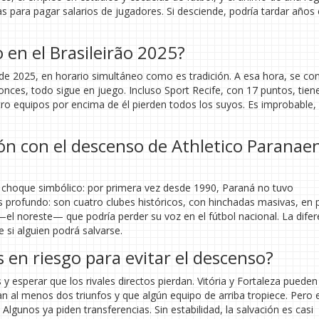
tas para pagar salarios de jugadores. Si desciende, podría tardar años
 en el Brasileirão 2025?
 de 2025, en horario simultáneo como es tradición. A esa hora, se c
onces, todo sigue en juego. Incluso Sport Recife, con 17 puntos, tien
tro equipos por encima de él pierden todos los suyos. Es improbable,
ón con el descenso de Athletico Paranae
 choque simbólico: por primera vez desde 1990, Paraná no tuvo
s profundo: son cuatro clubes históricos, con hinchadas masivas, en p
el noreste— que podría perder su voz en el fútbol nacional. La difer
 si alguien podrá salvarse.
 en riesgo para evitar el descenso?
y esperar que los rivales directos pierdan. Vitória y Fortaleza puede
an al menos dos triunfos y que algún equipo de arriba tropiece. Pero e
lgunos ya piden transferencias. Sin estabilidad, la salvación es casi