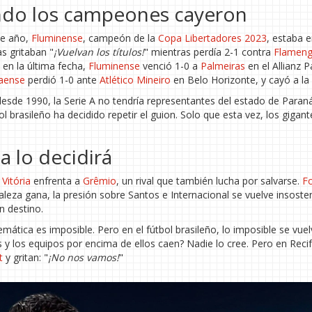
ando los campeones cayeron
se año,
Fluminense
, campeón de la
Copa Libertadores 2023
, estaba e
as gritaban "
¡Vuelvan los títulos!
" mientras perdía 2-1 contra
Flamen
, en la última fecha,
Fluminense
venció 1-0 a
Palmeiras
en el Allianz P
naense
perdió 1-0 ante
Atlético Mineiro
en Belo Horizonte, y cayó a la 
esde 1990, la Serie A no tendría representantes del estado de Paran
l brasileño ha decidido repetir el guion. Solo que esta vez, los gigan
a lo decidirá
.
Vitória
enfrenta a
Grêmio
, un rival que también lucha por salvarse.
Fo
aleza gana, la presión sobre Santos e Internacional se vuelve insosten
n destino.
mática es imposible. Pero en el fútbol brasileño, lo imposible se vue
s y los equipos por encima de ellos caen? Nadie lo cree. Pero en Recif
t
y gritan: "
¡No nos vamos!
"