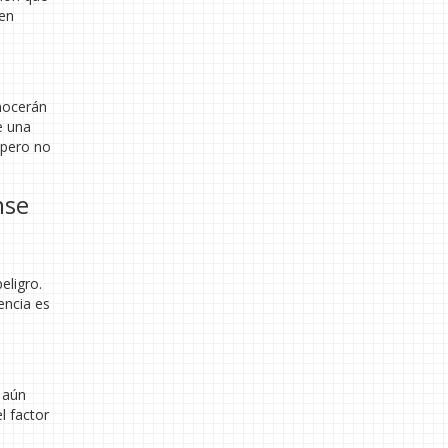
 en
onocerán
e una
 pero no
nse
eligro.
encia es
n aún
l factor