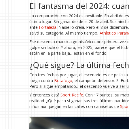
El fantasma del 2024: cu
La comparación con 2024 es inevitable. En abril de e
último lugar. Sin ganar desde el 20 de abril. Sus hinch
ante
Fortaleza
. Nadie lo creía. Pero el 8 de diciembre
salvó su categoría. Al mismo tiempo,
Athletico Para
Ese descenso marcó algo histórico: por primera vez d
golpe simbólico. Y ahora, en 2025, parece que el fútbo
están en la parte baja... están en el fondo.
¿Qué sigue? La última fech
Con tres fechas por jugar, el escenario es de película
juega contra
Botafogo
, el campeón defensor. Si Fort
Pero si sigue empatando... el descenso vuelve a ser u
Y entonces está
Sport Recife
. Con 17 puntos, su mate
realidad. ¿Qué pasa si ganan sus tres últimos partido
niños aún juegan en las calles con camisetas de
Spor