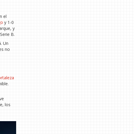
n el
go
y 1-0
arque, y
Serie B.
á. Un
tes no
rtaleza
ible.
lve
e, los