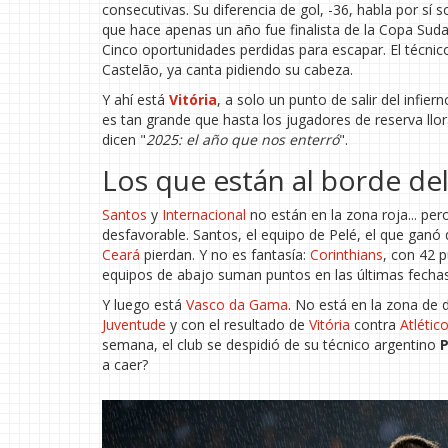
consecutivas. Su diferencia de gol, -36, habla por sí 
que hace apenas un año fue finalista de la Copa Sud
Cinco oportunidades perdidas para escapar. El técni
Castelão, ya canta pidiendo su cabeza.
Y ahí está
Vitória
, a solo un punto de salir del infie
es tan grande que hasta los jugadores de reserva llor
dicen "
2025: el año que nos enterró
".
Los que están al borde de
Santos
y
Internacional
no están en la zona roja... pe
desfavorable. Santos, el equipo de Pelé, el que ganó 
Ceará
pierdan. Y no es fantasía:
Corinthians
, con 42 
equipos de abajo suman puntos en las últimas fechas, 
Y luego está
Vasco da Gama
. No está en la zona de 
Juventude
y con el resultado de
Vitória
contra
Atlétic
semana, el club se despidió de su técnico argentino
P
a caer?