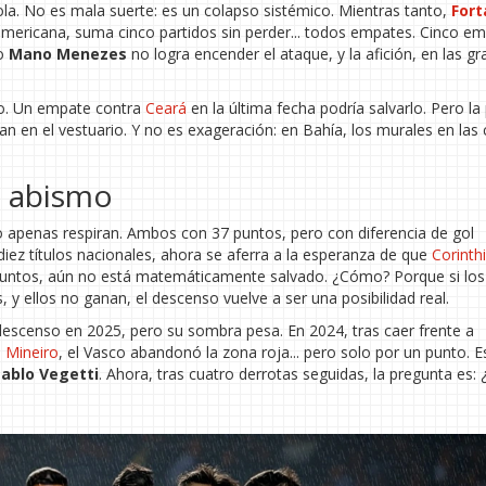
sola. No es mala suerte: es un colapso sistémico. Mientras tanto,
Fort
americana, suma cinco partidos sin perder... todos empates. Cinco em
co
Mano Menezes
no logra encender el ataque, y la afición, en las g
rno. Un empate contra
Ceará
en la última fecha podría salvarlo. Pero la
an en el vestuario. Y no es exageración: en Bahía, los murales en las 
l abismo
ro apenas respiran. Ambos con 37 puntos, pero con diferencia de gol
diez títulos nacionales, ahora se aferra a la esperanza de que
Corinth
puntos, aún no está matemáticamente salvado. ¿Cómo? Porque si los
y ellos no ganan, el descenso vuelve a ser una posibilidad real.
descenso en 2025, pero su sombra pesa. En 2024, tras caer frente a
o Mineiro
, el Vasco abandonó la zona roja... pero solo por un punto. E
ablo Vegetti
. Ahora, tras cuatro derrotas seguidas, la pregunta es: 