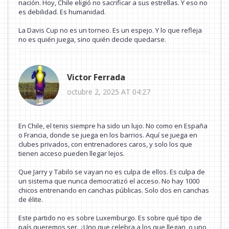
nación. Hoy, Chile eligió no sacrificar a sus estrellas. Y eso no
es debilidad. Es humanidad.
La Davis Cup no es un torneo. Es un espejo. Y lo que refleja
no es quién juega, sino quién decide quedarse.
Victor Ferrada
octubre 2, 2025 AT 04:27
En Chile, el tenis siempre ha sido un lujo. No como en España
o Francia, donde se juega en los barrios. Aquí se juega en
clubes privados, con entrenadores caros, y solo los que
tienen acceso pueden llegar lejos.
Que Jarry y Tabilo se vayan no es culpa de ellos. Es culpa de
un sistema que nunca democratizó el acceso. No hay 1000
chicos entrenando en canchas públicas. Solo dos en canchas
de élite.
Este partido no es sobre Luxemburgo. Es sobre qué tipo de
país queremos ser. ¿Uno que celebra a los que llegan, o uno