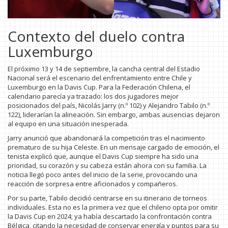
Contexto del duelo contra
Luxemburgo
El próximo 13 y 14 de septiembre, la cancha central del Estadio
Nacional será el escenario del enfrentamiento entre Chile y
Luxemburgo en la Davis Cup. Para la Federación Chilena, el
calendario parecía ya trazado: los dos jugadores mejor
posicionados del país, Nicolás Jarry (n.º 102) y Alejandro Tabilo (n.º
122), liderarían la alineación. Sin embargo, ambas ausencias dejaron
al equipo en una situación inesperada.
Jarry anunció que abandonará la competición tras el nacimiento
prematuro de su hija Celeste. En un mensaje cargado de emoción, el
tenista explicó que, aunque el Davis Cup siempre ha sido una
prioridad, su corazón y su cabeza están ahora con su familia. La
noticia llegó poco antes del inicio de la serie, provocando una
reacción de sorpresa entre aficionados y compañeros.
Por su parte, Tabilo decidió centrarse en su itinerario de torneos
individuales. Esta no es la primera vez que el chileno opta por omitir
la Davis Cup en 2024; ya había descartado la confrontación contra
Bélgica, citando la necesidad de conservar energía y puntos para su