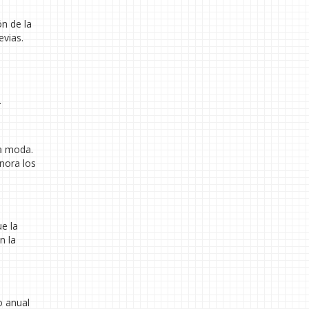
ón de la
evias.
.
la moda.
gnora los
e la
n la
o anual