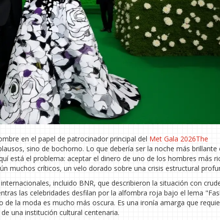
ombre en el papel de patrocinador principal del
Met Gala 2026
The
aplausos, sino de bochorno. Lo que debería ser la noche más brillante 
í está el problema: aceptar el dinero de uno de los hombres más ri
ún muchos críticos, un velo dorado sobre una crisis estructural profu
internacionales, incluido BNR, que describieron la situación con crude
ras las celebridades desfilan por la alfombra roja bajo el lema "Fas
tro de la moda es mucho más oscura. Es una ironía amarga que requie
de una institución cultural centenaria.