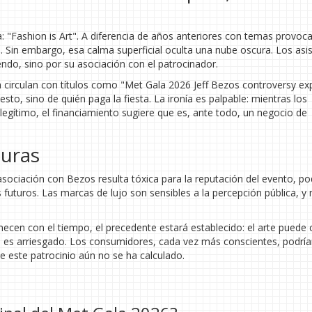
: "Fashion is Art". A diferencia de años anteriores con temas provoca
. Sin embargo, esa calma superficial oculta una nube oscura. Los asi
ndo, sino por su asociación con el patrocinador.
circulan con títulos como "Met Gala 2026 Jeff Bezos controversy exp
sto, sino de quién paga la fiesta. La ironía es palpable: mientras los
egítimo, el financiamiento sugiere que es, ante todo, un negocio de
turas
a asociación con Bezos resulta tóxica para la reputación del evento, p
s futuros. Las marcas de lujo son sensibles a la percepción pública, y
svanecen con el tiempo, el precedente estará establecido: el arte pued
 eso es arriesgado. Los consumidores, cada vez más conscientes, podrí
e este patrocinio aún no se ha calculado.