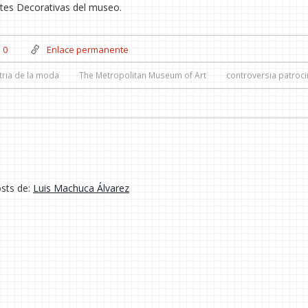
rtes Decorativas del museo.
0
Enlace permanente
tria de la moda
The Metropolitan Museum of Art
controversia patroci
osts de:
Luis Machuca Álvarez