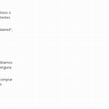
tivos o
stentes
lained",
odríamos
 ninguna
e comprar
an