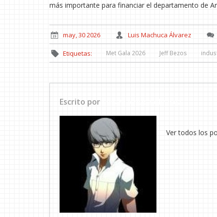
más importante para financiar el departamento de A
may, 30 2026
Luis Machuca Álvarez
Met Gala 2026
Jeff Bezos
indus
Etiquetas:
Escrito por
Luis Machuca Álvarez
Ver todos los p