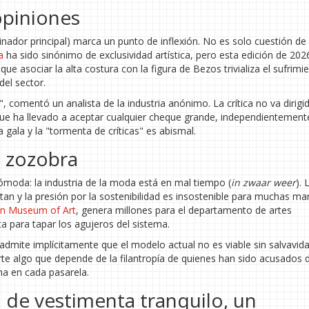
opiniones
inador principal) marca un punto de inflexión. No es solo cuestión de 
a
ha sido sinónimo de exclusividad artística, pero esta edición de 2026
 asociar la alta costura con la figura de Bezos trivializa el sufrimi
del sector.
comentó un analista de la industria anónimo. La crítica no va dirigid
ue ha llevado a aceptar cualquier cheque grande, independientement
a gala y la "tormenta de críticas" es abismal.
n zozobra
ómoda: la industria de la moda está en mal tiempo (
in zwaar weer
). 
an y la presión por la sostenibilidad es insostenible para muchas mar
an Museum of Art
, genera millones para el departamento de artes
ta para tapar los agujeros del sistema.
 admite implícitamente que el modelo actual no es viable sin salvavid
te algo que depende de la filantropía de quienes han sido acusados 
na en cada pasarela.
o de vestimenta tranquilo, un