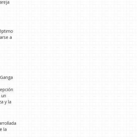
areja
séptimo
arse a
a
y Ganga
cepción
 un
a y la
arrollada
e la