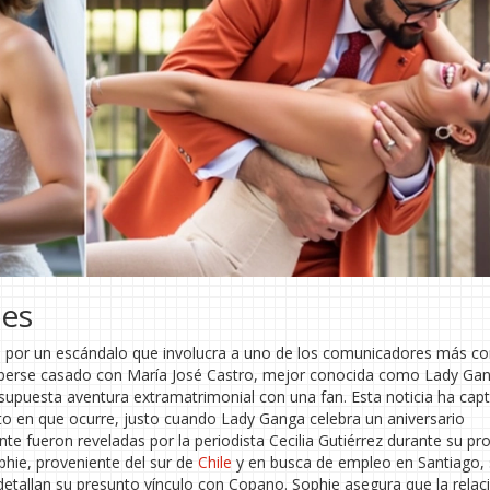
nes
as por un escándalo que involucra a uno de los comunicadores más c
haberse casado con María José Castro, mejor conocida como Lady Gan
puesta aventura extramatrimonial con una fan. Esta noticia ha capt
to en que ocurre, justo cuando Lady Ganga celebra un aniversario
ente fueron reveladas por la periodista Cecilia Gutiérrez durante su p
hie, proveniente del sur de
Chile
y en busca de empleo en Santiago,
etallan su presunto vínculo con Copano. Sophie asegura que la relac