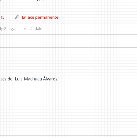
15
Enlace permanente
dy Ganga
escándalo
osts de:
Luis Machuca Álvarez