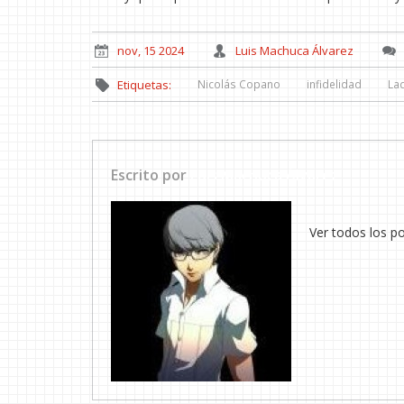
nov, 15 2024
Luis Machuca Álvarez
Nicolás Copano
infidelidad
La
Etiquetas:
Escrito por
Luis Machuca Álvarez
Ver todos los p