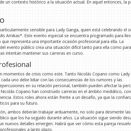
 un contexto histórico a la situación actual. En aquel entonces, la p
to
articularmente sensible para Lady Ganga, quien está celebrando el 
Mis Amikas*. Este evento especial se encuentra programado para llev
o que representa una importante ocasión profesional para ella. La
del evento público crea una situación difícil tanto para ella como par
as intentan mantener sus carreras en curso.
rofesional
odo en momentos de crisis como este. Tanto Nicolás Copano como Lad
y cada uno debe lidiar con las consecuencias de los rumores y las
epercusiones en su relación personal, también pueden afectar la per
y Nicolás Copano han construido carreras en el ámbito mediático, con
ncia. Estos roles ahora están frente a un desafío, ya que la confianz
ticos para su futuro.
ción, ambos deberán trabajar arduamente, no solo para desmentir las
úblico que los ha seguido durante años. La situación sigue siendo des
 que nuevos detalles emergen. Habrá que ver cómo esta pareja resuelv
 profesionales a largo plazo.