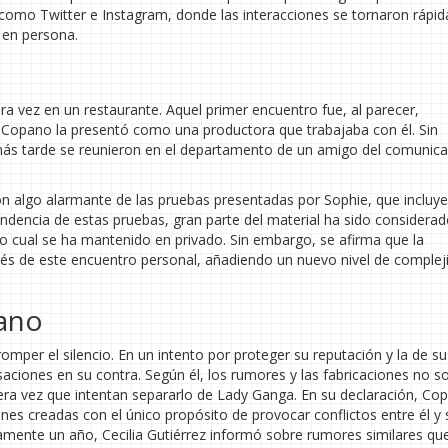
 como Twitter e Instagram, donde las interacciones se tornaron rápi
 en persona.
era vez en un restaurante. Aquel primer encuentro fue, al parecer,
 Copano la presentó como una productora que trabajaba con él. Sin
ás tarde se reunieron en el departamento de un amigo del comunica
ón algo alarmante de las pruebas presentadas por Sophie, que incluy
undencia de estas pruebas, gran parte del material ha sido considera
lo cual se ha mantenido en privado. Sin embargo, se afirma que la
s de este encuentro personal, añadiendo un nuevo nivel de compleji
ano
mper el silencio. En un intento por proteger su reputación y la de su
iones en su contra. Según él, los rumores y las fabricaciones no s
mera vez que intentan separarlo de Lady Ganga. En su declaración, Co
nes creadas con el único propósito de provocar conflictos entre él y 
mente un año, Cecilia Gutiérrez informó sobre rumores similares qu