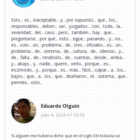
Esto... es... inaceptable... y... por supuesto... que... los...
responsables... deben... ser... juzgados... con... toda... la...
severidad... del... caso... pero... también... hay... que...
preguntarse... por qué... esto... sigue... pasando... y... no...
es... solo... un... problema... de... tres... oficiales... es... un...
problema... de... sistema... de... cultura... de... silencio... y...
de... falta... de... rendición... de... cuentas... desde... arriba...
y... abajo... y... nadie... quiere... verlo... porque... es...
incómodo... y... porque... es... más... fácil... culpar... a... los...
bajos... que... a... los... que... diseñaron... el... sistema... que...
permite... esto...
Eduardo Olguin
julio 4, 2024 AT 02:50
Si alguien me hubiera dicho que en el siglo XXI todavía se