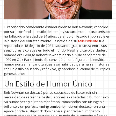
El reconocido comediante estadounidense Bob Newhart, conocido
por su inconfundible estilo de humor y su tartamudeo característico,
ha fallecido a la edad de 94 años, dejando un legado imborrable en
la historia del entretenimiento. La noticia de su
fallecimiento
fue
reportada el 18 de julio de 2024, causando gran tristeza entre sus
seguidores y colegas en todo el mundo. Newhart, cuyo verdadero
nombre era George Robert Newhart, nació el 5 de septiembre de
1929 en Oak Park, Illinois. Se convirtió en una figura emblemática del
humor norteamericano gracias a su habilidad para narrar historias
con un estilo pausado y reflexivo, ganándose el cariño de múltiples
generaciones.
Un Estilo de Humor Único
Bob Newhart se destacó por su capacidad de hacer reír sin
necesidad de recurrir a gesticulaciones exageradas o humor físico.
Su humor seco y su tono monótono, combinados con un ingenio
brillante y un perfecto timing cómico, lo hicieron destacar en una
época donde el slapstick dominaba el panorama humorístico.
Newhart comenzó su carrera en el mundo de la comedia a finales