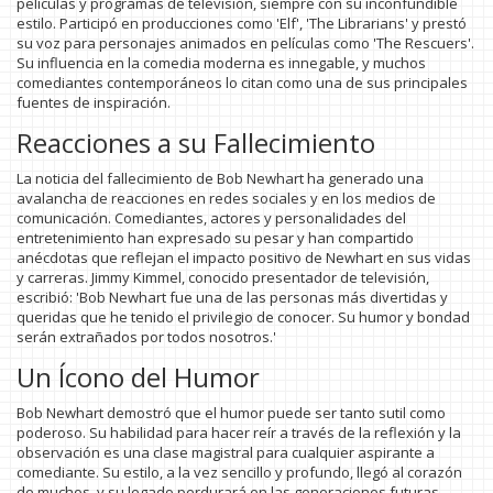
películas y programas de televisión, siempre con su inconfundible
estilo. Participó en producciones como 'Elf', 'The Librarians' y prestó
su voz para personajes animados en películas como 'The Rescuers'.
Su influencia en la comedia moderna es innegable, y muchos
comediantes contemporáneos lo citan como una de sus principales
fuentes de inspiración.
Reacciones a su Fallecimiento
La noticia del fallecimiento de Bob Newhart ha generado una
avalancha de reacciones en redes sociales y en los medios de
comunicación. Comediantes, actores y personalidades del
entretenimiento han expresado su pesar y han compartido
anécdotas que reflejan el impacto positivo de Newhart en sus vidas
y carreras. Jimmy Kimmel, conocido presentador de televisión,
escribió: 'Bob Newhart fue una de las personas más divertidas y
queridas que he tenido el privilegio de conocer. Su humor y bondad
serán extrañados por todos nosotros.'
Un Ícono del Humor
Bob Newhart demostró que el humor puede ser tanto sutil como
poderoso. Su habilidad para hacer reír a través de la reflexión y la
observación es una clase magistral para cualquier aspirante a
comediante. Su estilo, a la vez sencillo y profundo, llegó al corazón
de muchos, y su legado perdurará en las generaciones futuras.