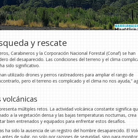
squeda y rescate
os, Carabineros y la Corporación Nacional Forestal (Conaf) se han
dero del desaparecido. Las condiciones del terreno y el clima complic
a sido significativo.
han utilizado drones y perros rastreadores para ampliar el rango de
ontrarlo, pero el terreno es complicado y el clima no nos ayuda,” a
 volcánicas
presenta múltiples retos. La actividad volcánica constante significa qu
ado a la vegetación densa y las bajas temperaturas nocturnas, crea
tar bien entrenados y equipados para enfrentar estos desafíos.
as ha sido la ausencia de un registro del hombre desaparecido. El Vo
ren antes de subir, no solo por razones de seguridad, sino para monito