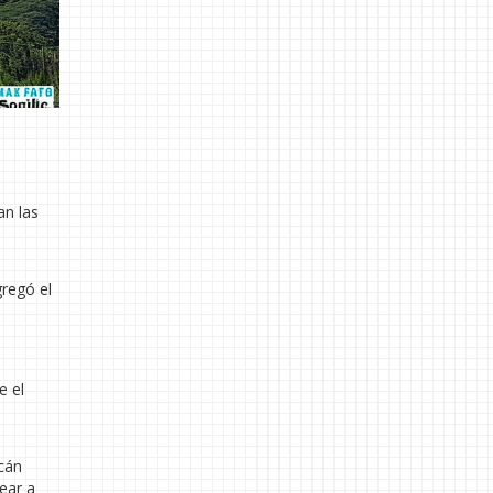
an las
gregó el
e el
lcán
rear a