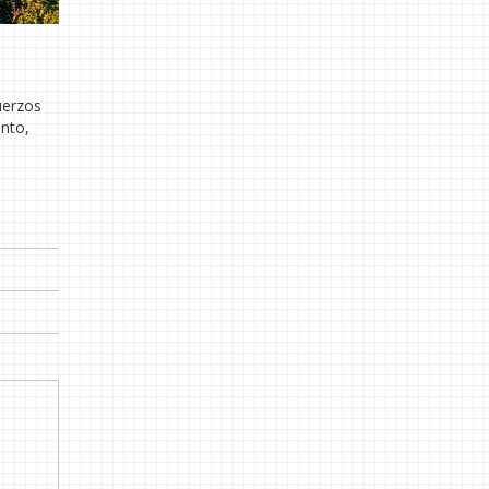
uerzos
anto,