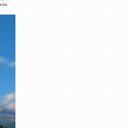
ueda.