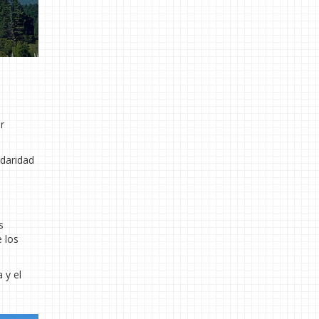
r
idaridad
s
 los
 y el