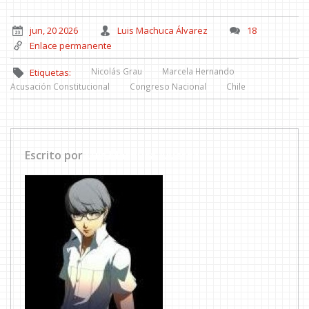
jun, 20 2026
Luis Machuca Álvarez
18
Enlace permanente
Nicolás Grau
Marcela Hernando
Etiquetas:
Acusación Constitucional
Congreso Nacional
Chile
Escrito por
Luis Machuca Álvarez