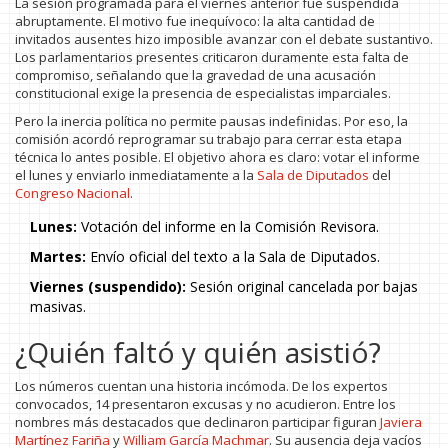
La sesión programada para el viernes anterior fue suspendida
abruptamente. El motivo fue inequívoco: la alta cantidad de
invitados ausentes hizo imposible avanzar con el debate sustantivo.
Los parlamentarios presentes criticaron duramente esta falta de
compromiso, señalando que la gravedad de una acusación
constitucional exige la presencia de especialistas imparciales.
Pero la inercia política no permite pausas indefinidas. Por eso, la
comisión acordó reprogramar su trabajo para cerrar esta etapa
técnica lo antes posible. El objetivo ahora es claro: votar el informe
el lunes y enviarlo inmediatamente a la
Sala de Diputados
del
Congreso Nacional
.
Lunes:
Votación del informe en la Comisión Revisora.
Martes:
Envío oficial del texto a la Sala de Diputados.
Viernes (suspendido):
Sesión original cancelada por bajas
masivas.
¿Quién faltó y quién asistió?
Los números cuentan una historia incómoda. De los expertos
convocados, 14 presentaron excusas y no acudieron. Entre los
nombres más destacados que declinaron participar figuran
Javiera
Martínez Fariña
y
William García Machmar
. Su ausencia deja vacíos