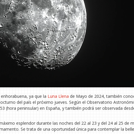
 enhorabuena, ya que la
Luna Llena
de Mayo de 2024, también cono
o nocturno del país el próximo jueves. Según el Observatorio Astronóm
5:53 (hora peninsular) en España, y también podrá ser observada desd
áximo esplendor durante las noches del 22 al 23 y del 24 al 25 de 
firmamento. Se trata de una oportunidad única para contemplar la bell