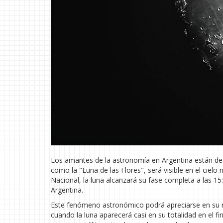
Los amantes de la astronomía en Argentina están de
como la "Luna de las Flores", será visible en el ciel
Nacional, la luna alcanzará su fase completa a las 1
Argentina.
Este fenómeno astronómico podrá apreciarse en su m
cuando la luna aparecerá casi en su totalidad en el 