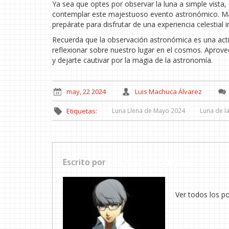
Ya sea que optes por observar la luna a simple vista,
contemplar este majestuoso evento astronómico. Marca
prepárate para disfrutar de una experiencia celestial i
Recuerda que la observación astronómica es una activ
reflexionar sobre nuestro lugar en el cosmos. Aprove
y dejarte cautivar por la magia de la astronomía.
may, 22 2024
Luis Machuca Álvarez
Luna Llena de Mayo 2024
Luna de l
Etiquetas:
Escrito por
Luis Machuca Álvarez
Ver todos los p