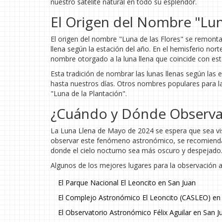
nuestro satélite natural en todo su esplendor.
El Origen del Nombre "Lun
El origen del nombre "Luna de las Flores" se remonta
llena según la estación del año. En el hemisferio nor
nombre otorgado a la luna llena que coincide con es
Esta tradición de nombrar las lunas llenas según la
hasta nuestros días. Otros nombres populares para la
"Luna de la Plantación".
¿Cuándo y Dónde Observar
La Luna Llena de Mayo de 2024 se espera que sea vis
observar este fenómeno astronómico, se recomienda b
donde el cielo nocturno sea más oscuro y despejado
Algunos de los mejores lugares para la observación 
El Parque Nacional El Leoncito en San Juan
El Complejo Astronómico El Leoncito (CASLEO) en
El Observatorio Astronómico Félix Aguilar en San J