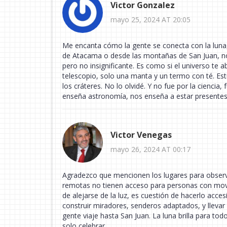
Victor Gonzalez
mayo 25, 2024 AT 20:05
Me encanta cómo la gente se conecta con la luna, 
de Atacama o desde las montañas de San Juan, no 
pero no insignificante. Es como si el universo te a
telescopio, solo una manta y un termo con té. Es
los cráteres. No lo olvidé. Y no fue por la ciencia
enseña astronomía, nos enseña a estar presentes
Victor Venegas
mayo 26, 2024 AT 00:17
Agradezco que mencionen los lugares para observa
remotas no tienen acceso para personas con movil
de alejarse de la luz, es cuestión de hacerlo acc
construir miradores, senderos adaptados, y llevar
gente viaje hasta San Juan. La luna brilla para t
solo celebrar.