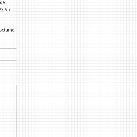
 de
ayo, y
nocturno