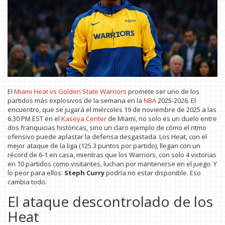
El
Miami Heat vs Golden State Warriors
promete ser uno de los
partidos más explosivos de la semana en la
NBA
2025-2026. El
encuentro, que se jugará el miércoles 19 de noviembre de 2025 a las
6:30 PM EST en el
Kaseya Center
de Miami, no solo es un duelo entre
dos franquicias históricas, sino un claro ejemplo de cómo el ritmo
ofensivo puede aplastar la defensa desgastada. Los Heat, con el
mejor ataque de la liga (125.3 puntos por partido), llegan con un
récord de 6-1 en casa, mientras que los Warriors, con solo 4 victorias
en 10 partidos como visitantes, luchan por mantenerse en el juego. Y
lo peor para ellos:
Steph Curry
podría no estar disponible. Eso
cambia todo.
El ataque descontrolado de los
Heat