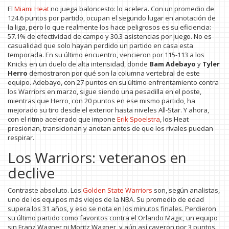
El
Miami Heat
no juega baloncesto: lo acelera. Con un promedio de
124.6 puntos por partido, ocupan el segundo lugar en anotación de
la liga, pero lo que realmente los hace peligrosos es su eficiencia:
57.1% de efectividad de campo y 30.3 asistencias por juego. No es
casualidad que solo hayan perdido un partido en casa esta
temporada. En su último encuentro, vencieron por 115-113 a los
Knicks en un duelo de alta intensidad, donde
Bam Adebayo
y
Tyler
Herro
demostraron por qué son la columna vertebral de este
equipo. Adebayo, con 27 puntos en su último enfrentamiento contra
los Warriors en marzo, sigue siendo una pesadilla en el poste,
mientras que Herro, con 20 puntos en ese mismo partido, ha
mejorado su tiro desde el exterior hasta niveles All-Star. Y ahora,
con el ritmo acelerado que impone
Erik Spoelstra
, los Heat
presionan, transicionan y anotan antes de que los rivales puedan
respirar.
Los Warriors: veteranos en
declive
Contraste absoluto. Los
Golden State Warriors
son, según analistas,
uno de los equipos más viejos de la NBA. Su promedio de edad
supera los 31 años, y eso se nota en los minutos finales. Perdieron
su último partido como favoritos contra el Orlando Magic, un equipo
sin Franz Wagner ni Moritz Wagner, y aún así cayeron por 3 puntos.