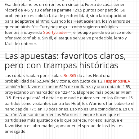
Esa derrota no es un error: es un síntoma. Fuera de casa, tienen
récord de 4-6, y su defensa permite 121.5 puntos por partido. Su
problema no es solo la falta de profundidad, sino la incapacidad
para adaptarse al ritmo. Cuando los Heat aceleran, los Warriors se
quedan atrás. Y si Curry no juega —como sugieren múltiples
fuentes, incluyendo
Sportytrader
—, el equipo pierde su único motor
ofensivo confiable. Sin él, el ataque se vuelve predecible, lento y
fácil de contener.
Las apuestas: favoritos claros,
pero con trampas históricas
Las cuotas hablan por sí solas.
Bet365
da a los Heat una
probabilidad del 62.34% de victoria, con cuota de 1.3.
HispanosNBA
también los favorece con un 62% de confianza y una cuota de 1.85,
proyectando un marcador de 122-115. El spread más popular: Miami
-3.5. Pero aquí está el detalle que nadie quiere ver: en los últimos 15
partidos como visitantes contra los Heat, los Warriors han cubierto el
handicap de +7.5 en 13 ocasiones. Eso no es una coincidencia. Es un
patrón. A pesar de perder, los Warriors siempre hacen que el
partido sea más ajustado de lo que parece. Por eso, aunque el
favoritismo es abrumador, apostar en el spread de los Heat es
arriesgado.