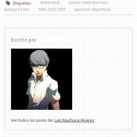
Miami Heat
Golden State Warriors
Etiquetas:
Kaseya Center
NBA 2025-2026
apuestas deportivas
Escrito por
Luis Machuca Álvarez
Ver todos los posts de:
Luis Machuca Álvarez