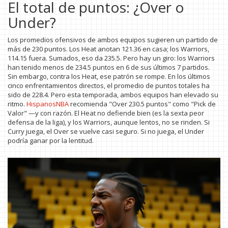
El total de puntos: ¿Over o
Under?
Los promedios ofensivos de ambos equipos sugieren un partido de
más de 230 puntos. Los Heat anotan 121.36 en casa; los Warriors,
114.15 fuera. Sumados, eso da 235.5. Pero hay un giro: los Warriors
han tenido menos de 234.5 puntos en 6 de sus últimos 7 partidos.
Sin embargo, contra los Heat, ese patrón se rompe. En los últimos
cinco enfrentamientos directos, el promedio de puntos totales ha
sido de 228.4. Pero esta temporada, ambos equipos han elevado su
ritmo.
HispanosNBA
recomienda "Over 230.5 puntos" como "Pick de
Valor" —y con razón. El Heat no defiende bien (es la sexta peor
defensa de la liga), y los Warriors, aunque lentos, no se rinden. Si
Curry juega, el Over se vuelve casi seguro. Si no juega, el Under
podría ganar por la lentitud.