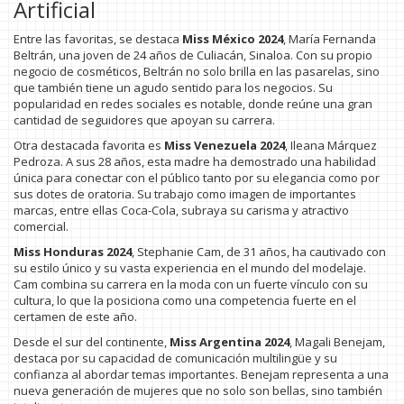
Artificial
Entre las favoritas, se destaca
Miss México 2024
, María Fernanda
Beltrán, una joven de 24 años de Culiacán, Sinaloa. Con su propio
negocio de cosméticos, Beltrán no solo brilla en las pasarelas, sino
que también tiene un agudo sentido para los negocios. Su
popularidad en redes sociales es notable, donde reúne una gran
cantidad de seguidores que apoyan su carrera.
Otra destacada favorita es
Miss Venezuela 2024
, Ileana Márquez
Pedroza. A sus 28 años, esta madre ha demostrado una habilidad
única para conectar con el público tanto por su elegancia como por
sus dotes de oratoria. Su trabajo como imagen de importantes
marcas, entre ellas Coca-Cola, subraya su carisma y atractivo
comercial.
Miss Honduras 2024
, Stephanie Cam, de 31 años, ha cautivado con
su estilo único y su vasta experiencia en el mundo del modelaje.
Cam combina su carrera en la moda con un fuerte vínculo con su
cultura, lo que la posiciona como una competencia fuerte en el
certamen de este año.
Desde el sur del continente,
Miss Argentina 2024
, Magali Benejam,
destaca por su capacidad de comunicación multilingüe y su
confianza al abordar temas importantes. Benejam representa a una
nueva generación de mujeres que no solo son bellas, sino también