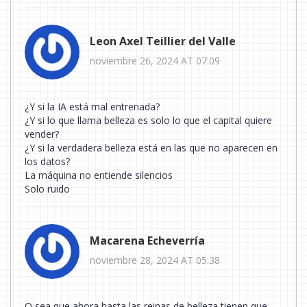
Leon Axel Teillier del Valle
noviembre 26, 2024 AT 07:09
¿Y si la IA está mal entrenada?
¿Y si lo que llama belleza es solo lo que el capital quiere
vender?
¿Y si la verdadera belleza está en las que no aparecen en
los datos?
La máquina no entiende silencios
Solo ruido
Macarena Echeverría
noviembre 28, 2024 AT 05:38
O sea que ahora hasta las reinas de belleza tienen que