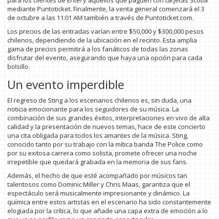
para los clientes de Entel y aquellos que paguen con tarjetas Scotia
mediante Puntoticket. Finalmente, la venta general comenzará el 3
de octubre a las 11:01 AM también a través de Puntoticket.com.
Los precios de las entradas varían entre $50,000 y $300,000 pesos
chilenos, dependiendo de la ubicación en el recinto. Esta amplia
gama de precios permitirá a los fanáticos de todas las zonas
disfrutar del evento, asegurando que haya una opción para cada
bolsillo.
Un evento imperdible
El regreso de Sting a los escenarios chilenos es, sin duda, una
noticia emocionante para los seguidores de su música. La
combinación de sus grandes éxitos, interpretaciones en vivo de alta
calidad y la presentación de nuevos temas, hace de este concierto
una cita obligada para todos los amantes de la música. Sting,
conocido tanto por su trabajo con la mítica banda The Police como
por su exitosa carrera como solista, promete ofrecer una noche
irrepetible que quedará grabada en la memoria de sus fans.
Además, el hecho de que esté acompañado por músicos tan
talentosos como Dominic Miller y Chris Maas, garantiza que el
espectáculo será musicalmente impresionante y dinámico. La
química entre estos artistas en el escenario ha sido constantemente
elogiada por la crítica, lo que añade una capa extra de emoción a lo