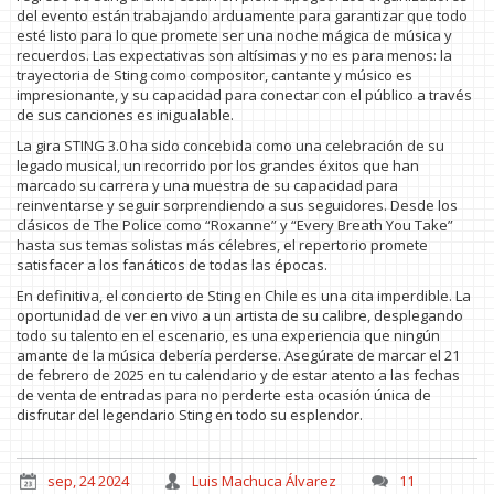
del evento están trabajando arduamente para garantizar que todo
esté listo para lo que promete ser una noche mágica de música y
recuerdos. Las expectativas son altísimas y no es para menos: la
trayectoria de Sting como compositor, cantante y músico es
impresionante, y su capacidad para conectar con el público a través
de sus canciones es inigualable.
La gira STING 3.0 ha sido concebida como una celebración de su
legado musical, un recorrido por los grandes éxitos que han
marcado su carrera y una muestra de su capacidad para
reinventarse y seguir sorprendiendo a sus seguidores. Desde los
clásicos de The Police como “Roxanne” y “Every Breath You Take”
hasta sus temas solistas más célebres, el repertorio promete
satisfacer a los fanáticos de todas las épocas.
En definitiva, el concierto de Sting en Chile es una cita imperdible. La
oportunidad de ver en vivo a un artista de su calibre, desplegando
todo su talento en el escenario, es una experiencia que ningún
amante de la música debería perderse. Asegúrate de marcar el 21
de febrero de 2025 en tu calendario y de estar atento a las fechas
de venta de entradas para no perderte esta ocasión única de
disfrutar del legendario Sting en todo su esplendor.
sep, 24 2024
Luis Machuca Álvarez
11