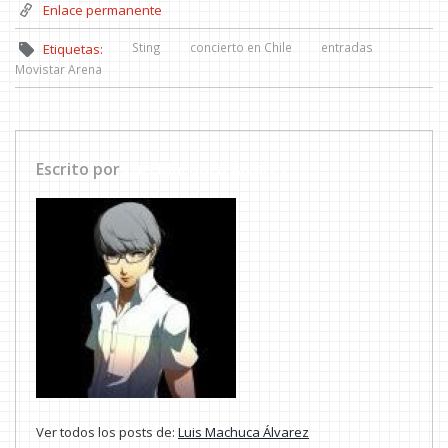
Enlace permanente
Sting
concierto en Chile
entradas
Etiquetas:
Movistar Arena
Escrito por
Luis Machuca Álvarez
Ver todos los posts de:
Luis Machuca Álvarez