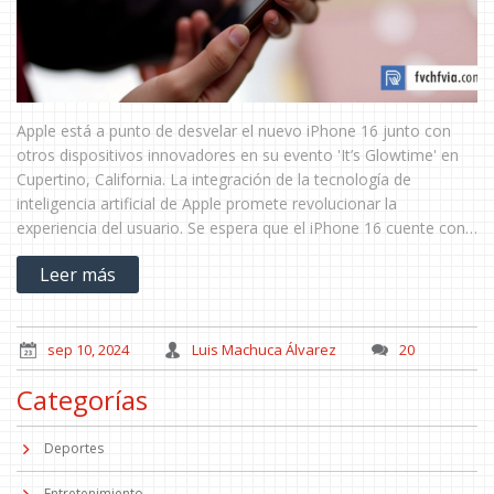
Apple está a punto de desvelar el nuevo iPhone 16 junto con
otros dispositivos innovadores en su evento 'It’s Glowtime' en
Cupertino, California. La integración de la tecnología de
inteligencia artificial de Apple promete revolucionar la
experiencia del usuario. Se espera que el iPhone 16 cuente con
el potente chip A18 y presenta un salto significativ en las
Leer más
capacidades de Siri entre otras mejoras.
sep 10, 2024
Luis Machuca Álvarez
20
Categorías
Deportes
Entretenimiento