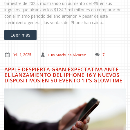
trimestre de 2025, mostrando un aumento del 4% en sus
ingresos que alcanzan los $124.3 mil millones en comparación
con el mismo periodo del año anterior. A pesar de este
crecimiento general, las ventas de iPhone han caído
ligeramente, especialmente en China, donde se redujeron un
Leer más
11.1%. Esto se debe a la fuerte competencia de fabricantes
locales como Oppo y Vivo, y la falta de Apple Intelligence en el
mercado chino.
feb 1, 2025
Luis Machuca Álvarez
7
APPLE DESPIERTA GRAN EXPECTATIVA ANTE
EL LANZAMIENTO DEL IPHONE 16 Y NUEVOS
DISPOSITIVOS EN SU EVENTO 'IT’S GLOWTIME'