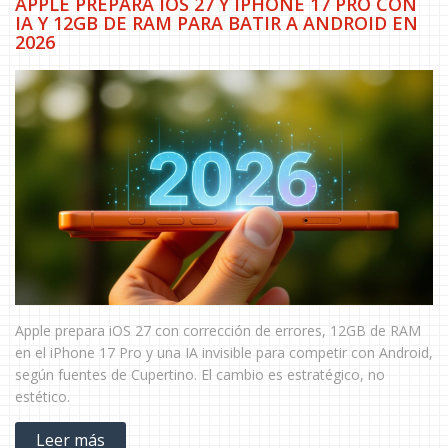
APPLE PREPARA IOS 27 Y IPHONE 17 PRO CON
IA Y 12GB DE RAM PARA BATIR A ANDROID EN
2026
Apple prepara iOS 27 con corrección de errores, 12GB de RAM
en el iPhone 17 Pro y una IA invisible para competir con Android,
según fuentes de Cupertino. El cambio es estratégico, no
estético.
Leer más