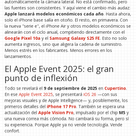
automáticamente la cámara lateral. No está confirmado, pero
las fuentes son consistentes. Y aquí viene el cambio más audaz:
Apple lanzará modelos económicos cada año
. Hasta ahora,
solo el iPhone base salía en otoño. El resto, en primavera. Con
la nueva "serie e", el iPhone Air y otros modelos económicos se
alinearán con el ciclo anual, compitiendo directamente con el
Google Pixel 10a
y el
Samsung Galaxy S25 FE
. Esto no solo
aumenta ingresos, sino que aligera la cadena de suministro.
Menos estrés en los fabricantes. Menos errores en los
lanzamientos.
El Apple Event 2025: el gran
punto de inflexión
Todo se revelará el
9 de septiembre de 2025
en
Cupertino
.
En ese
Apple Event 2025
, se presentará
iOS 26
—con sus
mejoras visuales y de Apple Intelligence— y, posiblemente, los
primeros detalles del
iPhone 17 Pro
. También se espera una
actualización del
Apple Vision Pro
, impulsado por el chip
M5
y
una nueva correa más cómoda. No cambiará su forma, pero sí
su experiencia. Porque Apple ya no vende tecnología. Vende
confort.