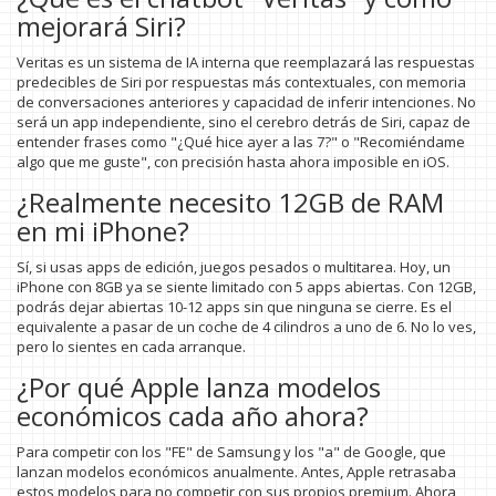
mejorará Siri?
Veritas es un sistema de IA interna que reemplazará las respuestas
predecibles de Siri por respuestas más contextuales, con memoria
de conversaciones anteriores y capacidad de inferir intenciones. No
será un app independiente, sino el cerebro detrás de Siri, capaz de
entender frases como "¿Qué hice ayer a las 7?" o "Recomiéndame
algo que me guste", con precisión hasta ahora imposible en iOS.
¿Realmente necesito 12GB de RAM
en mi iPhone?
Sí, si usas apps de edición, juegos pesados o multitarea. Hoy, un
iPhone con 8GB ya se siente limitado con 5 apps abiertas. Con 12GB,
podrás dejar abiertas 10-12 apps sin que ninguna se cierre. Es el
equivalente a pasar de un coche de 4 cilindros a uno de 6. No lo ves,
pero lo sientes en cada arranque.
¿Por qué Apple lanza modelos
económicos cada año ahora?
Para competir con los "FE" de Samsung y los "a" de Google, que
lanzan modelos económicos anualmente. Antes, Apple retrasaba
estos modelos para no competir con sus propios premium. Ahora,