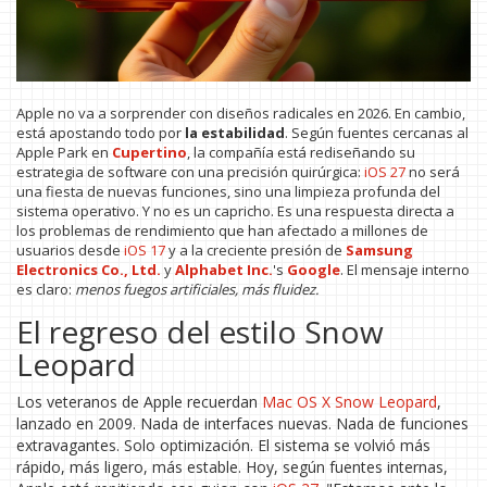
Apple no va a sorprender con diseños radicales en 2026. En cambio,
está apostando todo por
la estabilidad
. Según fuentes cercanas al
Apple Park en
Cupertino
, la compañía está rediseñando su
estrategia de software con una precisión quirúrgica:
iOS 27
no será
una fiesta de nuevas funciones, sino una limpieza profunda del
sistema operativo. Y no es un capricho. Es una respuesta directa a
los problemas de rendimiento que han afectado a millones de
usuarios desde
iOS 17
y a la creciente presión de
Samsung
Electronics Co., Ltd.
y
Alphabet Inc.
's
Google
. El mensaje interno
es claro:
menos fuegos artificiales, más fluidez.
El regreso del estilo Snow
Leopard
Los veteranos de Apple recuerdan
Mac OS X Snow Leopard
,
lanzado en 2009. Nada de interfaces nuevas. Nada de funciones
extravagantes. Solo optimización. El sistema se volvió más
rápido, más ligero, más estable. Hoy, según fuentes internas,