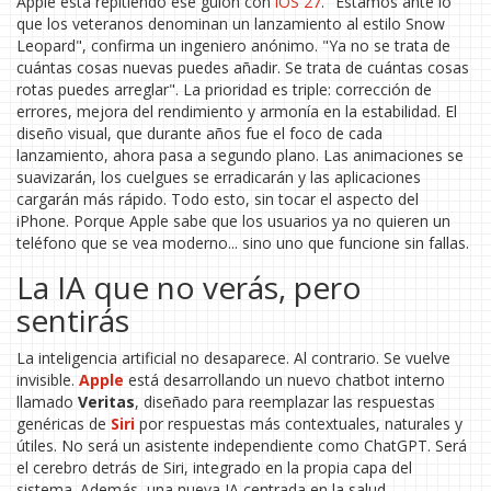
Apple está repitiendo ese guion con
iOS 27
. "Estamos ante lo
que los veteranos denominan un lanzamiento al estilo Snow
Leopard", confirma un ingeniero anónimo. "Ya no se trata de
cuántas cosas nuevas puedes añadir. Se trata de cuántas cosas
rotas puedes arreglar". La prioridad es triple: corrección de
errores, mejora del rendimiento y armonía en la estabilidad. El
diseño visual, que durante años fue el foco de cada
lanzamiento, ahora pasa a segundo plano. Las animaciones se
suavizarán, los cuelgues se erradicarán y las aplicaciones
cargarán más rápido. Todo esto, sin tocar el aspecto del
iPhone. Porque Apple sabe que los usuarios ya no quieren un
teléfono que se vea moderno... sino uno que funcione sin fallas.
La IA que no verás, pero
sentirás
La inteligencia artificial no desaparece. Al contrario. Se vuelve
invisible.
Apple
está desarrollando un nuevo chatbot interno
llamado
Veritas
, diseñado para reemplazar las respuestas
genéricas de
Siri
por respuestas más contextuales, naturales y
útiles. No será un asistente independiente como ChatGPT. Será
el cerebro detrás de Siri, integrado en la propia capa del
sistema. Además, una nueva IA centrada en la salud —