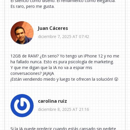
El silencio como diseño. El rendimiento como elegancia.
Es raro, pero me gusta.
Juan Cáceres
diciembre 7, 2025 AT 07:42
12GB de RAM? ¿En serio? Yo tengo un iPhone 12 y no me
ha fallado nunca. Esto es pura psicología de marketing.
Y que me digan que la IA no va a espiar mis
conversaciones? JAJAJA
¡Están vendiendo miedo y luego te ofrecen la solución! 😤
carolina ruiz
diciembre 8, 2025 AT 21:16
Si la IA puede predecir cuando estás cansado sin pedirte