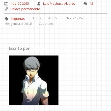
nov, 29 2025
Luis Machuca Álvarez
12
Enlace permanente
Apple
iOS 27
iPhone 17 Pro
Etiquetas:
inteligencia artificial
Cupertino
Escrito por
Luis Machuca Álvarez