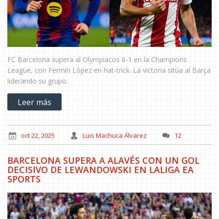
FC Barcelona supera al Olympiacos 6-1 en la Champions
League, con Fermín López en hat‑trick. La victoria sitúa al Barça
liderando su grupo.
Leer más
oct 22, 2025
Luis Machuca Álvarez
12
BARCELONA SUPERA A ALAVÉS CON UN GOL
DECISIVO DE LEWANDOWSKI EN LALIGA EA
SPORTS