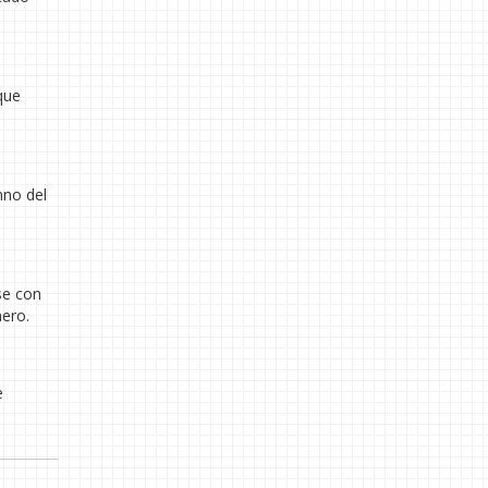
 que
mno del
se con
nero.
e