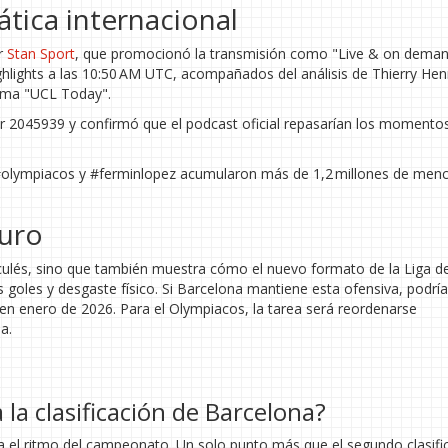
tica internacional
or
Stan Sport
, que promocionó la transmisión como "Live & on deman
ghlights a las 10:50 AM UTC, acompañados del análisis de Thierry Hen
rama "UCL Today".
ador 2045939 y confirmó que el podcast oficial repasarían los moment
, #olympiacos y #ferminlopez acumularon más de 1,2 millones de men
turo
os culés, sino que también muestra cómo el nuevo formato de la Liga d
les y desgaste físico. Si Barcelona mantiene esta ofensiva, podría
l en enero de 2026. Para el Olympiacos, la tarea será reordenarse
a.
a la clasificación de Barcelona?
la el ritmo del campeonato. Un solo punto más que el segundo clasif