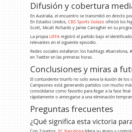
Difusión y cobertura mediá
En Australia, el encuentro se transmitió en directo p
En Estados Unidos,
CBS Sports Golazo
ofreció los hi
Scott, Micah Richards y Jamie Carragher en su prog
La propia
UEFA
registró el partido bajo el identific
relevantes en el siguiente episodio.
Redes sociales estallaron: los hashtags #barcelona
en Twitter en las primeras horas.
Conclusiones y miras a fu
El contundente triunfo no solo aviva la ilusión de l
Campeones está generando partidos con mucho más go
consolidarse como favorito para llegar a la fase fina
rápidamente o arriesgarse a una eliminación tempran
Preguntas frecuentes
¿Qué significa esta victoria par
Con 7 puntos,
FC Barcelona
lidera su grupo y contro