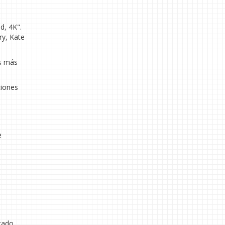
d, 4K".
ry, Kate
os más
ciones
e
icado