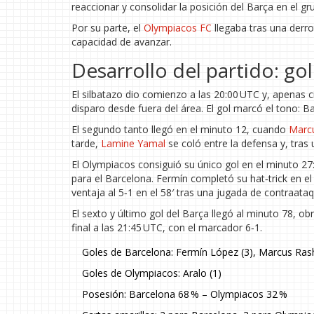
reaccionar y consolidar la posición del Barça en el gr
Por su parte, el
Olympiacos FC
llegaba tras una derro
capacidad de avanzar.
Desarrollo del partido: g
El silbatazo dio comienzo a las 20:00 UTC y, apenas
disparo desde fuera del área. El gol marcó el tono: 
El segundo tanto llegó en el minuto 12, cuando
Marc
tarde,
Lamine Yamal
se coló entre la defensa y, tras 
El Olympiacos consiguió su único gol en el minuto 27
para el Barcelona. Fermín completó su hat‑trick en e
ventaja al 5‑1 en el 58′ tras una jugada de contraataq
El sexto y último gol del Barça llegó al minuto 78, ob
final a las 21:45 UTC, con el marcador 6‑1.
Goles de Barcelona: Fermín López (3), Marcus Rash
Goles de Olympiacos: Aralo (1)
Posesión: Barcelona 68 % – Olympiacos 32 %