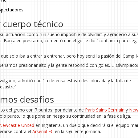
acos
espectadores
 cuerpo técnico
 su actuación como "un sueño imposible de olvidar" y agradeció a su
l Barça en préstamo, comentó que el gol le dio "confianza para segu
que solo iba a entrar a entrenar, pero hoy sentí la pasión del Camp 
ueríamos presionar alto y la gente respondió con goles. El Olympiaco
ulgado, admitió que "la defensa estuvo descolocada y la falta de
esastre".
ximos desafíos
to del grupo con 7 puntos, por delante de
Paris Saint‑Germain
y
New
lo punto, lo que pone en riesgo su continuidad en la fase de liga.
Newcastle United
en Inglaterra, un duelo que decidirá si el equipo ma
erarse contra el
Arsenal FC
en la siguiente jornada.