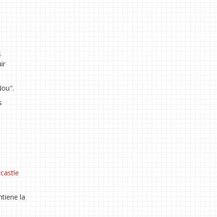
s
ir
Nou".
s
castle
ntiene la