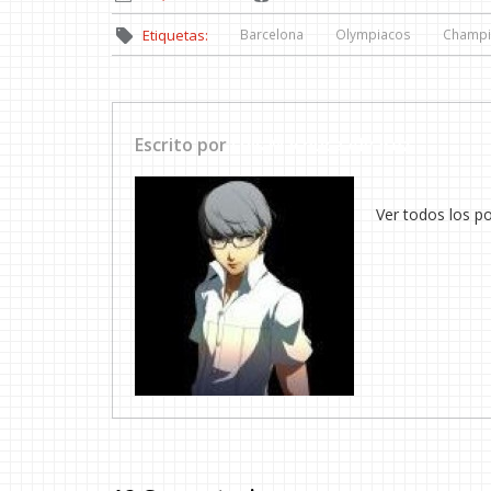
Barcelona
Olympiacos
Champi
Etiquetas:
Escrito por
Luis Machuca Álvarez
Ver todos los p