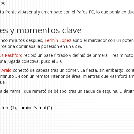
upo.
ta frente al Arsenal y un empate con el Pafos FC, lo que ponía en du
oles y momentos clave
 cinco minutos después,
Fermín López
abrió el marcador con un poten
Barcelona dominaba la posesión en un 68 %.
us Rashford
recibió un pase filtrado y definió de primera. Tres minut
una jugada colectiva, puso el 3‑0.
:
Aralo
conectó de cabeza tras un córner. La fiesta, sin embargo, con
l minuto 34 con un remate interior de área, mientras que Rashford am
ue.
ra de Yamal, que remató de béisbol tras un saque de esquina. El árbitr
ford (1), Lamine Yamal (2)