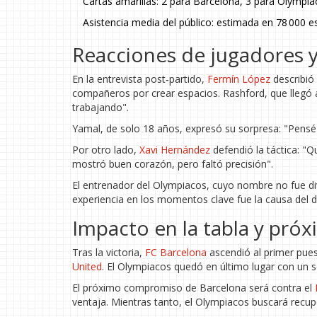
Cartas amarillas: 2 para Barcelona, 3 para Olympi
Asistencia media del público: estimada en 78 000 
Reacciones de jugadores y
En la entrevista post‑partido,
Fermín López
describió
compañeros por crear espacios. Rashford, que llegó a
trabajando".
Yamal, de solo 18 años, expresó su sorpresa: "Pensé 
Por otro lado,
Xavi Hernández
defendió la táctica: "Q
mostró buen corazón, pero faltó precisión".
El entrenador del Olympiacos, cuyo nombre no fue div
experiencia en los momentos clave fue la causa del d
Impacto en la tabla y pró
Tras la victoria,
FC Barcelona
ascendió al primer pues
United
. El Olympiacos quedó en último lugar con un so
El próximo compromiso de Barcelona será contra el
ventaja. Mientras tanto, el Olympiacos buscará recup