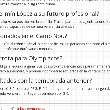
ermite avanzar a la siguiente ronda.
ermín López a su futuro profesional?
reforzó su posición en la plantilla. Tras el partido, su agente anunció
en su capacidad de ser una referencia ofensiva.
icionados en el Camp Nou?
Según el crónica oficial, alrededor de 78 000 personas cantaron el hi
elebración que duró varios minutos.
errota para Olympiacos?
obliga al equipo a ganar sus dos próximos encuentros para mantener
écnico aumentará, y podrían incorporarse refuerzos en la ventana de e
tados con la temporada anterior?
erdió 3‑0 contra el PSG. El 6‑1 de hoy representa el mayor margen d
uando vencieron al Bayer Leverkusen por 5‑0.
12
Enlace permanente