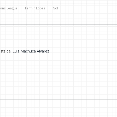
ons League
Fermín López
Gol
osts de:
Luis Machuca Álvarez