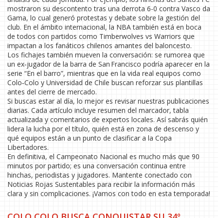
mostraron su descontento tras una derrota 6-0 contra Vasco da
Gama, lo cual generó protestas y debate sobre la gestión del
club. En el ámbito internacional, la NBA también está en boca
de todos con partidos como Timberwolves vs Warriors que
impactan a los fanáticos chilenos amantes del baloncesto.
Los fichajes también mueven la conversación: se rumorea que
un ex‑jugador de la barra de San Francisco podría aparecer en la
serie “En el barro”, mientras que en la vida real equipos como
Colo‑Colo y Universidad de Chile buscan reforzar sus plantillas
antes del cierre de mercado.
Si buscas estar al día, lo mejor es revisar nuestras publicaciones
diarias. Cada artículo incluye resumen del marcador, tabla
actualizada y comentarios de expertos locales. Así sabrás quién
lidera la lucha por el título, quién está en zona de descenso y
qué equipos están a un punto de clasificar a la Copa
Libertadores.
En definitiva, el Campeonato Nacional es mucho más que 90
minutos por partido; es una conversación continua entre
hinchas, periodistas y jugadores. Mantente conectado con
Noticias Rojas Sustentables para recibir la información más
clara y sin complicaciones. ¡Vamos con todo en esta temporada!
COLO COLO BUSCA CONQUISTAR SU 34º