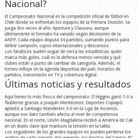
Nacional?
El Campeonato Nacional es la competición oficial de fútbol en
Chile donde se enfrentan los equipos de la Primera División. Se
juega dos veces al año: Apertura y Clausura, aunque
últimamente el formato ha variado según decisiones de la
ANFP. Cada equipo disputa 34 partidos, sumando puntos para
definir campeón, cupos internacionales y descensos.
Los fanáticos suelen seguir de cerca las estadísticas: quién
marca más goles, cuál es la defensa menos vencida y qué
clubes están a punto de cambiar de categoría. Además, el
torneo influye en la agenda deportiva del país: horarios de
partidos, transmisión en TV y cobertura digital.
Últimas noticias y resultados
Aquí tienes lo más fresco del campeonato: O'Higgins ganó 1-0 a
Ñublense gracias a Joaquín Montecinos; Deportes Copiapó
aplastó a Santiago Wanderers 3-0 en la Liga de Ascenso,
aunque ese dato también afecta al nivel de competencia
nacional. En el norte, Unión Magdalena recibió a América de Cali
en un duelo clave que mantuvo la tensión en la tabla.
Los seguidores de los grandes equipos no pueden perderse los
análisis de cada jornada. Por ejemplo, los hinchas del Santos FC