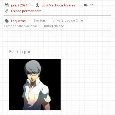
jun, 2 2024
Luis Machuca Álvarez
11
Enlace permanente
Everton
Universidad de Chile
Etiquetas:
Campeonato Nacional
fútbol chileno
Escrito por
Luis Machuca Álvarez