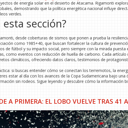
oyectos de energía solar en el desierto de Atacama. Rigamonti explo
obales, demostrando que la política energética nacional influye dire
leos verdes.
 esta sección?
gamonti, desde coberturas de sismos que ponen a prueba la resilienci
ciación como 1985+40, que buscan fortalecer la cultura de prevenci
dos de fútbol y su impacto social, pero siempre con la mirada puesta 
as, como eventos con reducción de huella de carbono. Cada artículo r
 retos climáticos, ofreciendo datos claros, testimonios de protagonis
ráctica: si buscas entender cómo se conectan los terremotos, la energ
ieres estar al día con los avances de la Copa Sudamericana bajo una 
formación sin rodeos. Sigue leyendo y descubre cómo la información b
E A PRIMERA: EL LOBO VUELVE TRAS 41 