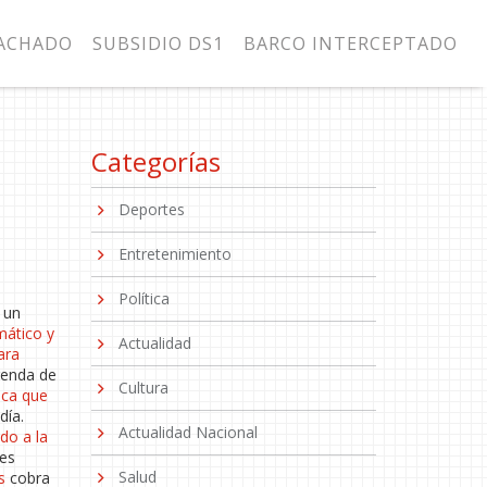
MACHADO
SUBSIDIO DS1
BARCO INTERCEPTADO
Categorías
Deportes
Entretenimiento
Política
o un
mático y
Actualidad
ara
genda de
Cultura
ica que
día.
Actualidad Nacional
ado a la
res
Salud
s
cobra