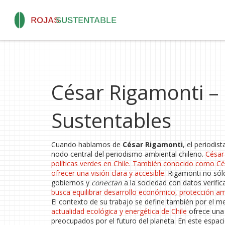
César Rigamonti – 
Sustentables
Cuando hablamos de
César Rigamonti
, el periodis
nodo central del periodismo ambiental chileno.
César
políticas verdes en Chile
. También conocido como
Cé
ofrecer una visión clara y accesible.
Rigamonti no sólo
gobiernos y
conectan
a la sociedad con datos verific
busca equilibrar desarrollo económico, protección am
El contexto de su trabajo se define también por el m
actualidad ecológica y energética de Chile
ofrece una 
preocupados por el futuro del planeta. En este espaci