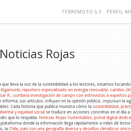
TERREMOTO 5.3
PERFIL 
Noticias Rojas
ta que lleva la voz de la sostenibilidad a los lectores, estamos tocand
 Rigamonti
,
reportero especializado en energía renovable, cambio cli
sar R.
, combina investigación de campo con entrevistas a expertos p
 informa; sus artículos
influyen
en la opinión pública,
impulsan
la a
ables. Cada historia que publica muestra cómo la
sostenibilidad
,
práct
biental y equidad social
se traduce en acciones concretas en el día a 
edio que lo respalda.
Noticias Rojas Sustentables
,
portal digital dedic
plataforma donde la información llega rápidamente a miles de lecto
o, la
Chile
,
país con una geografía diversa y desafíos climáticos único