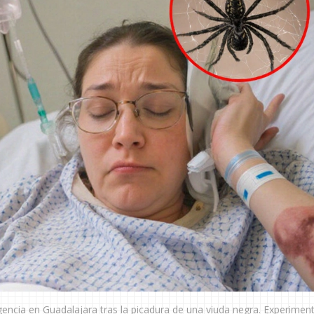
rgencia en Guadalajara tras la picadura de una viuda negra. Experimen