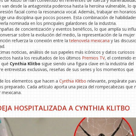
es de Klitbo se han convertido en referentes de fuerza y vulnerabilida
ue van desde la antagonista poderosa hasta la heroína vulnerable, lo 
resión facial como la resonancia vocal. Además, trabajar en horarios
ige una disciplina que pocos poseen. Esta combinación de habilidade
erla nominada en los principales galardones de la industria.
mpañas de concientización y eventos benéficos, lo que amplía su influ
conversar sobre la evolución del medio, la representación de la mujer 
arición refuerza la conexión entre la
telenovela mexicana
y las discusi
ad.
timas noticias, análisis de sus papeles más icónicos y datos curiosos
ectos hasta los resultados de los últimos
Premios TV
, el contenido e
r qué
Cynthia Klitbo
sigue siendo una figura clave en la industria del
ubre entrevistas exclusivas, reseñas de sus series y los momentos que
y de los elementos que hacen a
Cynthia Klitbo
relevante, prepárate par
mos preparado. Cada artículo aporta una pieza del rompecabezas que
ar mexicana.
EJA HOSPITALIZADA A CYNTHIA KLITBO