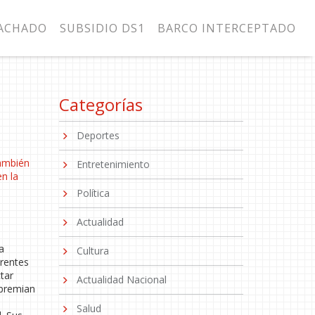
MACHADO
SUBSIDIO DS1
BARCO INTERCEPTADO
Categorías
Deportes
ambién
Entretenimiento
n la
Política
Actualidad
a
Cultura
erentes
tar
Actualidad Nacional
 premian
Salud