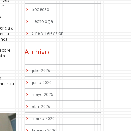
d. Sus
que
Sociedad
s
Tecnología
encia a
Cine y Televisión
en la
ones
Archivo
 sobre
stá
julio 2026
a
junio 2026
 muestra
mayo 2026
abril 2026
marzo 2026
febrero 2026