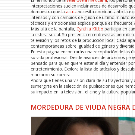
En el mundo de la
telenovela mexicana
, los personaj
interpretaciones suelen incluir arcos de desarrollo q
demuestra que la
actriz
necesita dominar tanto la exp
intensos y con cambios de guion de último minuto ex
técnicas y emocionales explica por qué es frecuente v
Más allá de la pantalla,
Cynthia Klitbo
participa en ca
la esfera social. Su presencia en entrevistas permite 
televisión y los retos de la producción local. Cada ap
contemporáneas sobre igualdad de género y diversid
En esta página encontrarás una recopilación de las úl
su vida profesional. Desde avances de próximos proy
pensado para quien quiere estar al día y entender po
entretenimiento. Explora la lista de artículos y desc
marcaron su carrera.
Ahora que tienes una visión clara de su trayectoria 
sumergirte en la selección de publicaciones que he
su impacto en la televisión, el cine y la cultura popul
MORDEDURA DE VIUDA NEGRA D